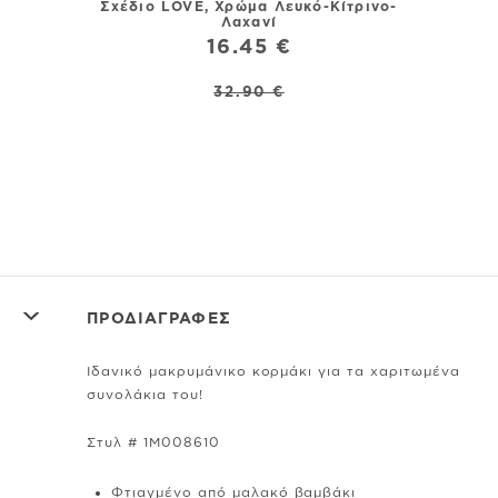
Σχέδιο LOVE, Χρώμα Λευκό-Κίτρινο-
Λευκ
Λαχανί
16.45 €
32.90 €
ΠΡΟΔΙΑΓΡΑΦΕΣ
Ιδανικό μακρυμάνικο κορμάκι για τα χαριτωμένα
συνολάκια του!
Στυλ # 1M008610
Φτιαγμένο από μαλακό βαμβάκι