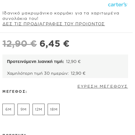
Ιδανικό μακρυμάνικο κορμάκι για τα χαριτωμένα
συνολάκια του!
ΔΕΣ ΤΙΣ ΠΡΟΔΙΑΓΡΑΦΕΣ ΤΟΥ ΠΡΟΙΟΝΤΟΣ
Original
Η
12,90
€
6,45
€
price
τρέχουσα
was:
τιμή
Προτεινόμενη λιανική τιμή:
12,90
€
12,90 €.
είναι:
Χαμηλότερη τιμή 30 ημερών:
12,90
€
6,45 €.
ΕΥΡΕΣΗ ΜΕΓΕΘΟΥΣ
ΜΕΓΕΘΟΣ:
6M
9M
12M
18M