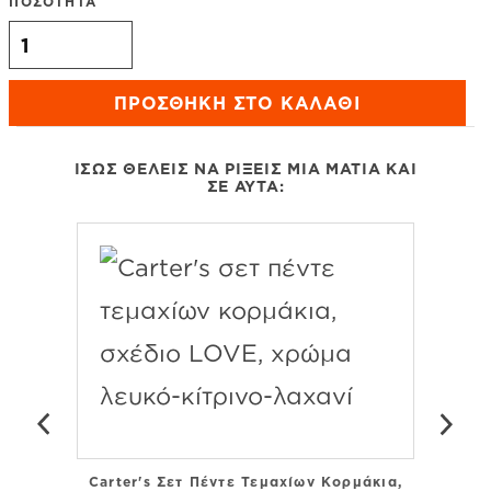
ΠΟΣΟΤΗΤΑ
Carter's κορμάκι μπλέ,σχέδιο Cute Little Brother ποσότητα
ΠΡΟΣΘΉΚΗ ΣΤΟ ΚΑΛΆΘΙ
ΊΣΩΣ ΘΈΛΕΙΣ ΝΑ ΡΊΞΕΙΣ ΜΙΑ ΜΑΤΙΆ ΚΑΙ
ΣΕ ΑΥΤΆ:
Carter's Σετ Πέντε Τεμαχίων Κορμάκια,
Carte