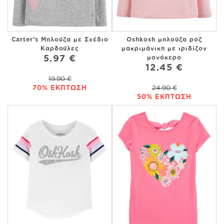
Carter’s Μπλούζα με Σχέδιο
Oshkosh μπλούζα ροζ
Καρδούλες
μακριμάνικη με ιριδίζον
5.97 €
μονόκερο
12.45 €
19.90 €
70% ΕΚΠΤΩΣΗ
24.90 €
50% ΕΚΠΤΩΣΗ