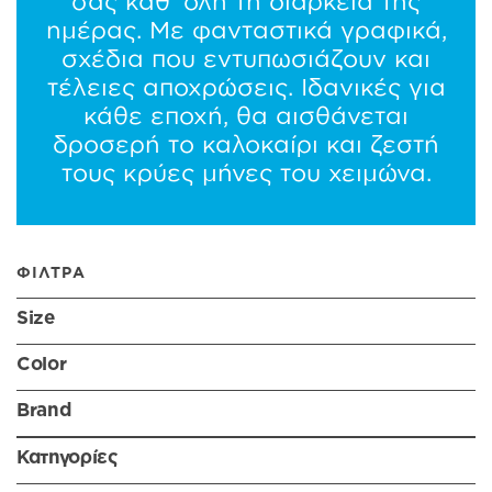
σας καθ’ όλη τη διάρκεια της
ημέρας. Με φανταστικά γραφικά,
σχέδια που εντυπωσιάζουν και
τέλειες αποχρώσεις. Ιδανικές για
κάθε εποχή, θα αισθάνεται
δροσερή το καλοκαίρι και ζεστή
τους κρύες μήνες του χειμώνα.
ΦΙΛΤΡΑ
Size
Color
Brand
Κατηγορίες