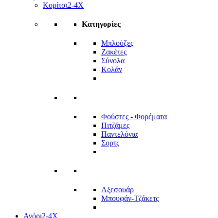
Κορίτσι
2-4Χ
Κατηγορίες
Μπλούζες
Ζακέτες
Σύνολα
Κολάν
Φούστες - Φορέματα
Πιτζάμες
Παντελόνια
Σορτς
Αξεσουάρ
Μπουφάν-Τζάκετς
Αγόρι
2-4Χ