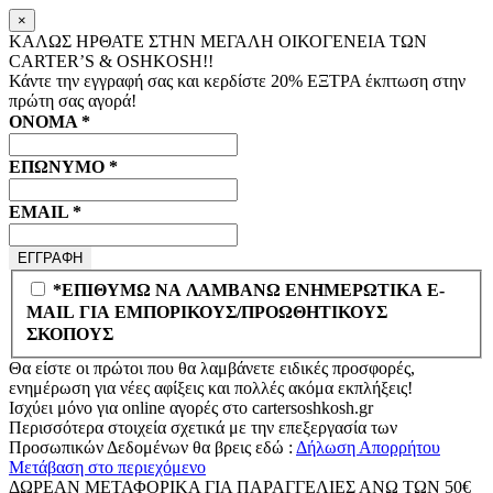
×
ΚΑΛΩΣ ΗΡΘΑΤΕ ΣΤΗΝ ΜΕΓΑΛΗ ΟΙΚΟΓΕΝΕΙΑ ΤΩΝ
CARTER’S & OSHKOSH!!
Κάντε την εγγραφή σας και κερδίστε
20% ΕΞΤΡΑ
έκπτωση στην
πρώτη σας αγορά!
ΟΝΟΜΑ
*
ΕΠΩΝΥΜΟ
*
EMAIL
*
*ΕΠΙΘΥΜΩ ΝΑ ΛΑΜΒΑΝΩ ΕΝΗΜΕΡΩΤΙΚΑ E-
MAIL ΓΙΑ ΕΜΠΟΡΙΚΟΥΣ/ΠΡΟΩΘΗΤΙΚΟΥΣ
ΣΚΟΠΟΥΣ
Θα είστε οι πρώτοι που θα λαμβάνετε ειδικές προσφορές,
ενημέρωση για νέες αφίξεις και πολλές ακόμα εκπλήξεις!
Ισχύει μόνο για online αγορές στο
cartersoshkosh.gr
Περισσότερα στοιχεία σχετικά με την επεξεργασία των
Προσωπικών Δεδομένων θα βρεις εδώ :
Δήλωση Απορρήτου
Μετάβαση στο περιεχόμενο
ΔΩΡΕΑΝ ΜΕΤΑΦΟΡΙΚΑ ΓΙΑ ΠΑΡΑΓΓΕΛΙΕΣ ΑΝΩ ΤΩΝ 50€