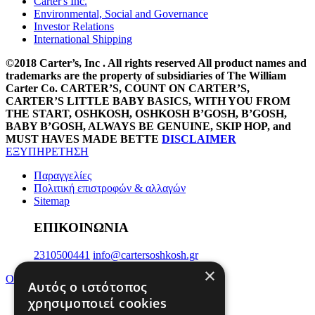
Carter's Inc.
Environmental, Social and Governance
Investor Relations
International Shipping
©2018 Carter’s, Inc . All rights reserved All product names and
trademarks are the property of subsidiaries of The William
Carter Co. CARTER’S, COUNT ON CARTER’S,
CARTER’S LITTLE BABY BASICS, WITH YOU FROM
THE START, OSHKOSH, OSHKOSH B’GOSH, B’GOSH,
BABY B’GOSH, ALWAYS BE GENUINE, SKIP HOP, and
MUST HAVES MADE BETTE
DISCLAIMER
ΕΞΥΠΗΡΕΤΗΣΗ
Παραγγελίες
Πολιτική επιστροφών & αλλαγών
Sitemap
ΕΠΙΚΟΙΝΩΝΙΑ
2310500441
info@cartersoshkosh.gr
×
ΟΙ ΑΓΟΡΕΣ ΣΟΥ
Αυτός ο ιστότοπος
χρησιμοποιεί cookies
Ο Λογαριασμός μου