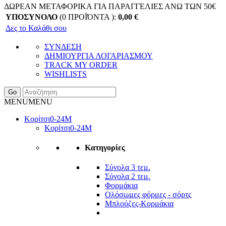
ΔΩΡΕΑΝ ΜΕΤΑΦΟΡΙΚΑ ΓΙΑ ΠΑΡΑΓΓΕΛΙΕΣ ΑΝΩ ΤΩΝ 50€
ΥΠΟΣΥΝΟΛΟ
(0 ΠΡΟΪΌΝΤΑ ):
0,00
€
Δες το Καλάθι σου
ΣΥΝΔΕΣΗ
ΔΗΜΙΟΥΡΓΙΑ ΛΟΓΑΡΙΑΣΜΟΥ
TRACK MY ORDER
WISHLISTS
Go
MENU
MENU
Κορίτσι
0-24Μ
Κορίτσι
0-24Μ
Κατηγορίες
Σύνολα 3 τεμ.
Σύνολα 2 τεμ.
Φορμάκια
Ολόσωμες φόρμες - σόρτς
Μπλούζες-Κορμάκια