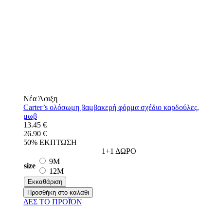
Νέα Άφιξη
Carter’s ολόσωμη βαμβακερή φόρμα σχέδιο καρδούλες,
μωβ
13.45 €
26.90 €
50% ΕΚΠΤΩΣΗ
1+1 ΔΩΡΟ
9M
size
12M
Εκκαθάριση
Προσθήκη στο καλάθι
ΔΕΣ ΤO ΠΡΟΪΌΝ