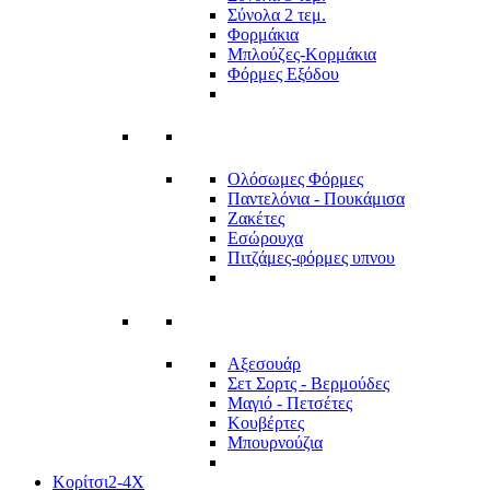
Σύνολα 2 τεμ.
Φορμάκια
Μπλούζες-Κορμάκια
Φόρμες Εξόδου
Ολόσωμες Φόρμες
Παντελόνια - Πουκάμισα
Ζακέτες
Εσώρουχα
Πιτζάμες-φόρμες υπνου
Αξεσουάρ
Σετ Σορτς - Βερμούδες
Μαγιό - Πετσέτες
Κουβέρτες
Μπουρνούζια
Κορίτσι
2-4Χ