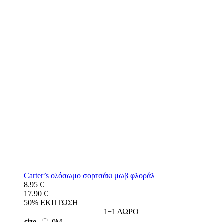
Carter’s ολόσωμο σορτσάκι μωβ φλοράλ
8.95 €
17.90 €
50% ΕΚΠΤΩΣΗ
1+1 ΔΩΡΟ
size
9M