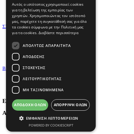
Cookies
Αυτός ο ιστότοπος χρησιμοποιεί cookies
Όροι χρήσης
για τη βελτίωση της εμπειρίας των
Τρόποι Πληρωμής
χρηστών. Χρησιμοποιώντας τον ιστότοπό
Πολιτική Δεδομένων
μας, παρέχετε τη συγκατάθεσή σας για όλα
ΣΧΕΤΙΚΑ ΜΕ ΕΜΑΣ
τα cookies σύμφωνα με την Πολιτική μας
για τα cookies.
Διαβάστε περισσότερα
Η ιστορία μας
Carter's Inc.
ΑΠΟΛΎΤΩΣ ΑΠΑΡΑΊΤΗΤΑ
Environmental, Social and Governance
Investor Relations
ΑΠΌΔΟΣΗΣ
International Shipping
ΣΤΌΧΕΥΣΗΣ
BRANDS
Carter's®
ΛΕΙΤΟΥΡΓΙΚΌΤΗΤΑΣ
OshKosh B'gosh®
Skip Hop®
ΜΗ ΤΑΞΙΝΟΜΗΜΈΝΑ
Εγγραφή & Κέρδισε
10% εκπτωση
ΑΠΟΔΟΧΉ ΌΛΩΝ
ΑΠΌΡΡΙΨΗ ΌΛΩΝ
ΑΚΟΛΟΥΘΗΣΕ ΜΑΣ
ΕΜΦΆΝΙΣΗ ΛΕΠΤΟΜΕΡΕΙΏΝ
POWERED BY COOKIESCRIPT