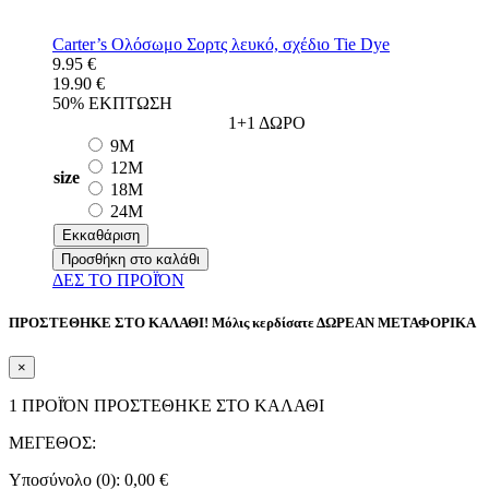
Carter’s Ολόσωμο Σορτς λευκό, σχέδιο Tie Dye
9.95 €
19.90 €
50% ΕΚΠΤΩΣΗ
1+1 ΔΩΡΟ
9M
12M
size
18M
24M
Εκκαθάριση
Προσθήκη στο καλάθι
ΔΕΣ ΤO ΠΡΟΪΌΝ
ΠΡΟΣΤΕΘΗΚE ΣΤΟ ΚΑΛΑΘΙ! Μόλις κερδίσατε ΔΩΡΕΑΝ ΜΕΤΑΦΟΡΙΚΑ
×
1 ΠΡΟΪΌΝ ΠΡΟΣΤΕΘΗΚΕ ΣΤΟ ΚΑΛΑΘΙ
ΜΕΓΕΘΟΣ:
Υποσύνολο (0):
0,00
€