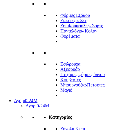
Φόρμες Εξόδου
Ζακέτες κ Σετ
Σετ Φουφούλες- Σορτς
Παντελόνια- Κολάν
Φορέματα
Εσώρουχα
Αξεσουάρ
Πιτζάμες-φόρμες ύπνου
Κουβέρτες
Μπουρνούζια-Πετσέτες
Μαγιό
Αγόρι
0-24Μ
Αγόρι
0-24Μ
Κατηγορίες
Σύνολα 3 τεμ.