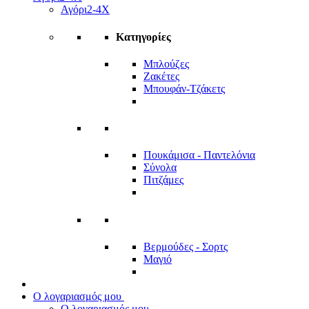
Αγόρι
2-4Χ
Κατηγορίες
Μπλούζες
Ζακέτες
Μπουφάν-Τζάκετς
Πουκάμισα - Παντελόνια
Σύνολα
Πιτζάμες
Βερμούδες - Σορτς
Μαγιό
Ο λογαριασμός μου
Ο λογαριασμός μου