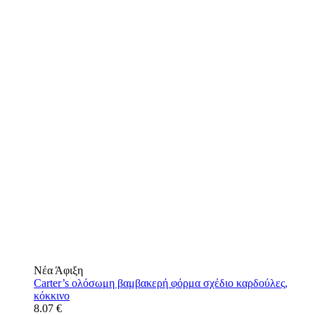
Νέα Άφιξη
Carter’s ολόσωμη βαμβακερή φόρμα σχέδιο καρδούλες,
κόκκινο
8.07 €