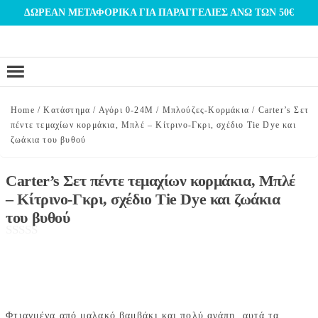
Μετάβαση
ΔΩΡΕΑΝ ΜΕΤΑΦΟΡΙΚΑ ΓΙΑ ΠΑΡΑΓΓΕΛΙΕΣ ΑΝΩ ΤΩΝ 50€
στο
περιεχόμενο
Home
/
Κατάστημα
/
Αγόρι 0-24Μ
/
Μπλούζες-Κορμάκια
/
Carter’s Σετ
πέντε τεμαχίων κορμάκια, Μπλέ – Κίτρινο-Γκρι, σχέδιο Tie Dye και
ζωάκια του βυθού
Carter’s Σετ πέντε τεμαχίων κορμάκια, Μπλέ
– Κίτρινο-Γκρι, σχέδιο Tie Dye και ζωάκια
του βυθού
Φτιαγμένα από μαλακό βαμβάκι και πολύ αγάπη, αυτά τα