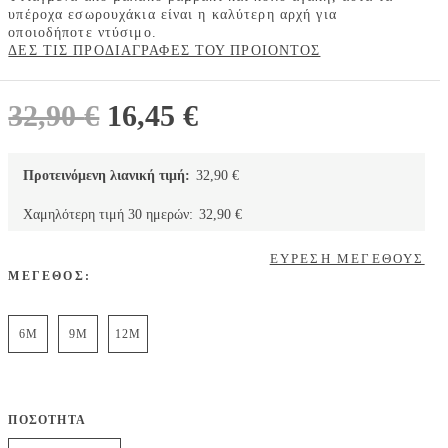
υπέροχα εσωρουχάκια είναι η καλύτερη αρχή για
οποιοδήποτε ντύσιμο.
ΔΕΣ ΤΙΣ ΠΡΟΔΙΑΓΡΑΦΕΣ ΤΟΥ ΠΡΟΙΟΝΤΟΣ
Original
Η
32,90
€
16,45
€
price
τρέχουσα
was:
τιμή
Προτεινόμενη λιανική τιμή:
32,90
€
32,90 €.
είναι:
Χαμηλότερη τιμή 30 ημερών:
32,90
€
16,45 €.
ΕΥΡΕΣΗ ΜΕΓΕΘΟΥΣ
ΜΕΓΕΘΟΣ:
6M
9M
12M
ΠΟΣΟΤΗΤΑ
Carter's Σετ πέντε τεμαχίων κορμάκια, Μπλέ - Κίτρινο-Γκρι,