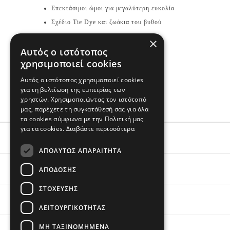
Επεκτάσιμοι ώμοι για μεγαλύτερη ευκολία
Σχέδιο Tie Dye και ζωάκια του βυθού
×
Σύνθεση & Φροντίδα
Αυτός ο ιστότοπος
χρησιμοποιεί cookies
100% Βαμβάκι ριπ
Εισαγωγής
Αυτός ο ιστότοπος χρησιμοποιεί cookies
για τη βελτίωση της εμπειρίας των
Πλένεται στο πλυντήριο
χρηστών. Χρησιμοποιώντας τον ιστότοπό
μας, παρέχετε τη συγκατάθεσή σας για όλα
τα cookies σύμφωνα με την Πολιτική μας
για τα cookies.
Διαβάστε περισσότερα
ΕΞΥΠΗΡΕΤΗΣΗ
ΑΠΟΛΎΤΩΣ ΑΠΑΡΑΊΤΗΤΑ
ΟΙ ΑΓΟΡΕΣ ΣΟΥ
ΑΠΌΔΟΣΗΣ
ΣΤΌΧΕΥΣΗΣ
ΣΧΕΤΙΚΑ ΜΕ ΕΜΑΣ
ΛΕΙΤΟΥΡΓΙΚΌΤΗΤΑΣ
ΜΗ ΤΑΞΙΝΟΜΗΜΈΝΑ