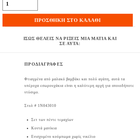
σχέδιο Tie Dye και ζωάκια του βυθού ποσότητα
ΠΡΟΣΘΉΚΗ ΣΤΟ ΚΑΛΆΘΙ
ΊΣΩΣ ΘΈΛΕΙΣ ΝΑ ΡΊΞΕΙΣ ΜΙΑ ΜΑΤΙΆ ΚΑΙ
ΣΕ ΑΥΤΆ:
ΠΡΟΔΙΑΓΡΑΦΕΣ
Φτιαγμένα από μαλακό βαμβάκι και πολύ αγάπη, αυτά τα
υπέροχα εσωρουχάκια είναι η καλύτερη αρχή για οποιοδήποτε
ντύσιμο.
Στυλ # 1N043010
Σετ των πέντε τεμαχίων
Κοντά μανίκια
Ενισχυμένο κούμπωμα χωρίς νικέλιο