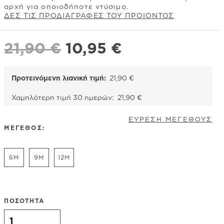
αρχή για οποιοδήποτε ντύσιμο.
ΔΕΣ ΤΙΣ ΠΡΟΔΙΑΓΡΑΦΕΣ ΤΟΥ ΠΡΟΙΟΝΤΟΣ
Original
Η
21,90
€
10,95
€
price
τρέχουσα
was:
τιμή
Προτεινόμενη λιανική τιμή:
21,90
€
21,90 €.
είναι:
Χαμηλότερη τιμή 30 ημερών:
21,90
€
10,95 €.
ΕΥΡΕΣΗ ΜΕΓΕΘΟΥΣ
ΜΕΓΕΘΟΣ:
6M
9M
12M
ΠΟΣΟΤΗΤΑ
Carter's σετ τριών τεμαχίων κορμάκια, Μπλε - Κίτρινο-
Γκρι, σχέδιο Tie Dye και ζωάκια του βυθού ποσότητα