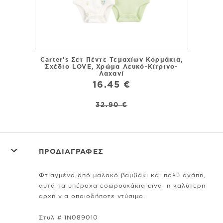
Carter's Σετ Πέντε Τεμαχίων Κορμάκια,
Carte
Σχέδιο LOVE, Χρώμα Λευκό-Κίτρινο-
Λευκ
Λαχανί
16.45 €
32.90 €
ΠΡΟΔΙΑΓΡΑΦΕΣ
Φτιαγμένα από μαλακό βαμβάκι και πολύ αγάπη,
αυτά τα υπέροχα εσωρουχάκια είναι η καλύτερη
αρχή για οποιοδήποτε ντύσιμο.
Στυλ # 1N089010