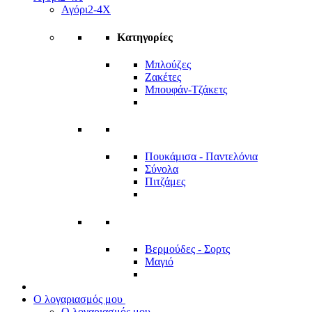
Αγόρι
2-4Χ
Κατηγορίες
Μπλούζες
Ζακέτες
Μπουφάν-Τζάκετς
Πουκάμισα - Παντελόνια
Σύνολα
Πιτζάμες
Βερμούδες - Σορτς
Μαγιό
Ο λογαριασμός μου
Ο λογαριασμός μου