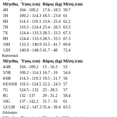
Μέγεθος
Ύψος (cm)
Βάρος (kg)
Μέση (cm)
4H
104 - 109.2
17.6 - 18.5
59.7
5H
109.2 - 114.3
18.5 - 23.6
61
6H
114.3 - 119.3
23.6 - 25.4
62.2
7H
119.3 - 124.4
25.4 - 28.5
63.5
7X
124.4 - 133.3
28.5 - 33.5
67.3
8H
124.4 - 133.3
28.5 - 33.5
67.3
10H
133.3 - 140.9
33.5 - 41.7
69.8
12H
140.9 - 148.5
41.7 - 48
72.4
Κανονικό
Μέγεθος
Ύψος (cm)
Βάρος (kg)
Μέση (cm)
4/4R
104 - 109.2
15 - 16.3
53
5/5R
109.2 - 114.3
16.7 - 19
54.6
6/6R
114.3 - 119.3
19.5 - 21.7
56
6X/6XR
119.3 - 124.5
22.2 - 24.5
57
7G
124.5 - 132
25 - 28.5
57
8G
132 - 137
29 - 31.2
58.4
10G
137 - 142.2
31.7 - 35
61
12/12R
142.2 - 147.3
35.4 - 39.4
63.5
Αδύνατο