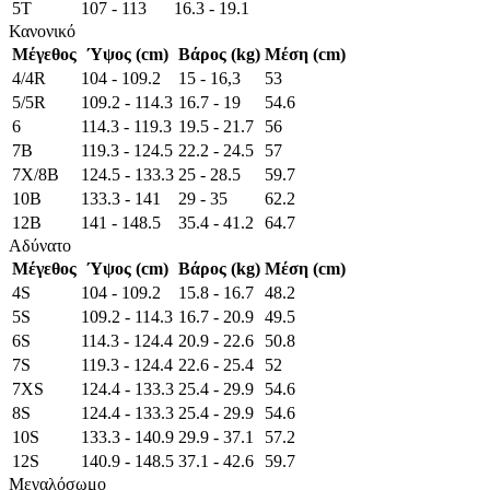
5T
107 - 113
16.3 - 19.1
Κανονικό
Μέγεθος
Ύψος (cm)
Βάρος (kg)
Μέση (cm)
4/4R
104 - 109.2
15 - 16,3
53
5/5R
109.2 - 114.3
16.7 - 19
54.6
6
114.3 - 119.3
19.5 - 21.7
56
7B
119.3 - 124.5
22.2 - 24.5
57
7X/8B
124.5 - 133.3
25 - 28.5
59.7
10B
133.3 - 141
29 - 35
62.2
12B
141 - 148.5
35.4 - 41.2
64.7
Αδύνατο
Μέγεθος
Ύψος (cm)
Βάρος (kg)
Μέση (cm)
4S
104 - 109.2
15.8 - 16.7
48.2
5S
109.2 - 114.3
16.7 - 20.9
49.5
6S
114.3 - 124.4
20.9 - 22.6
50.8
7S
119.3 - 124.4
22.6 - 25.4
52
7XS
124.4 - 133.3
25.4 - 29.9
54.6
8S
124.4 - 133.3
25.4 - 29.9
54.6
10S
133.3 - 140.9
29.9 - 37.1
57.2
12S
140.9 - 148.5
37.1 - 42.6
59.7
Μεγαλόσωμο