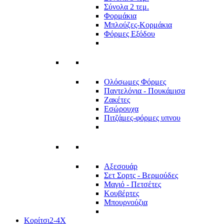
Σύνολα 2 τεμ.
Φορμάκια
Μπλούζες-Κορμάκια
Φόρμες Εξόδου
Ολόσωμες Φόρμες
Παντελόνια - Πουκάμισα
Ζακέτες
Εσώρουχα
Πιτζάμες-φόρμες υπνου
Αξεσουάρ
Σετ Σορτς - Βερμούδες
Μαγιό - Πετσέτες
Κουβέρτες
Μπουρνούζια
Κορίτσι
2-4Χ