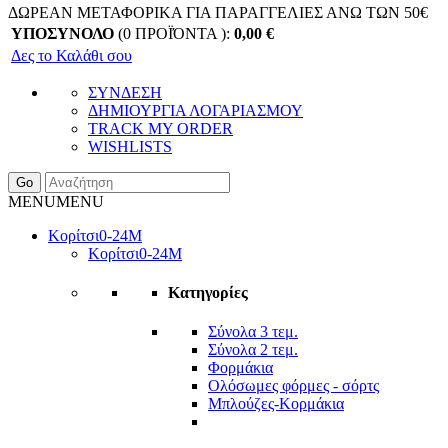
ΔΩΡΕΑΝ ΜΕΤΑΦΟΡΙΚΑ ΓΙΑ ΠΑΡΑΓΓΕΛΙΕΣ ΑΝΩ ΤΩΝ 50€
ΥΠΟΣΥΝΟΛΟ
(0 ΠΡΟΪΌΝΤΑ ):
0,00
€
Δες το Καλάθι σου
ΣΥΝΔΕΣΗ
ΔΗΜΙΟΥΡΓΙΑ ΛΟΓΑΡΙΑΣΜΟΥ
TRACK MY ORDER
WISHLISTS
Go
MENU
MENU
Κορίτσι
0-24Μ
Κορίτσι
0-24Μ
Κατηγορίες
Σύνολα 3 τεμ.
Σύνολα 2 τεμ.
Φορμάκια
Ολόσωμες φόρμες - σόρτς
Μπλούζες-Κορμάκια