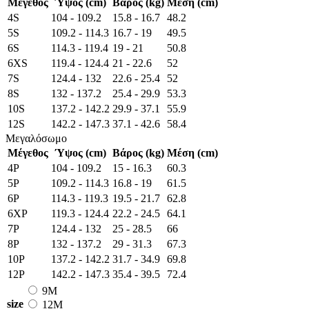
Μέγεθος
Ύψος (cm)
Βάρος (kg)
Μέση (cm)
4S
104 - 109.2
15.8 - 16.7
48.2
5S
109.2 - 114.3
16.7 - 19
49.5
6S
114.3 - 119.4
19 - 21
50.8
6XS
119.4 - 124.4
21 - 22.6
52
7S
124.4 - 132
22.6 - 25.4
52
8S
132 - 137.2
25.4 - 29.9
53.3
10S
137.2 - 142.2
29.9 - 37.1
55.9
12S
142.2 - 147.3
37.1 - 42.6
58.4
Μεγαλόσωμο
Μέγεθος
Ύψος (cm)
Βάρος (kg)
Μέση (cm)
4P
104 - 109.2
15 - 16.3
60.3
5P
109.2 - 114.3
16.8 - 19
61.5
6P
114.3 - 119.3
19.5 - 21.7
62.8
6XP
119.3 - 124.4
22.2 - 24.5
64.1
7P
124.4 - 132
25 - 28.5
66
8P
132 - 137.2
29 - 31.3
67.3
10P
137.2 - 142.2
31.7 - 34.9
69.8
12P
142.2 - 147.3
35.4 - 39.5
72.4
9M
size
12M