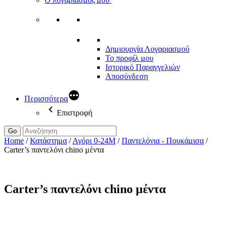
Δημιουργία Λογαριασμού
Το προφίλ μου
Ιστορικό Παραγγελιών
Αποσύνδεση
Περισσότερα
Επιστροφή
Go
Home
/
Κατάστημα
/
Αγόρι 0-24Μ
/
Παντελόνια - Πουκάμισα
/
Carter’s παντελόνι chino μέντα
Carter’s παντελόνι chino μέντα