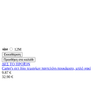
size
12M
Εκκαθάριση
Προσθήκη στο καλάθι
ΔΕΣ ΤO ΠΡΟΪΌΝ
Carter's σετ δύο τεμαχίων παντελόνι-πουκάμισο, μπλέ-χακί
9.87 €
32.90 €