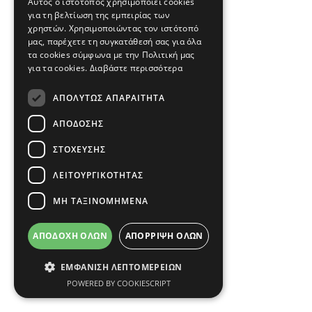
Αυτός ο ιστότοπος χρησιμοποιεί cookies
για τη βελτίωση της εμπειρίας των
χρηστών. Χρησιμοποιώντας τον ιστότοπό
μας, παρέχετε τη συγκατάθεσή σας για όλα
τα cookies σύμφωνα με την Πολιτική μας
για τα cookies.
Διαβάστε περισσότερα
ΑΠΟΛΎΤΩΣ ΑΠΑΡΑΊΤΗΤΑ
ΑΠΌΔΟΣΗΣ
ΣΤΌΧΕΥΣΗΣ
ΛΕΙΤΟΥΡΓΙΚΌΤΗΤΑΣ
ΜΗ ΤΑΞΙΝΟΜΗΜΈΝΑ
ΑΠΟΔΟΧΉ ΌΛΩΝ
ΑΠΌΡΡΙΨΗ ΌΛΩΝ
ΕΜΦΆΝΙΣΗ ΛΕΠΤΟΜΕΡΕΙΏΝ
POWERED BY COOKIESCRIPT