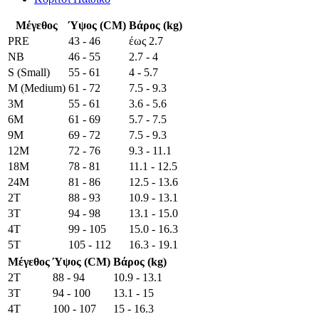
Μέγεθος
Ύψος (CM)
Βάρος (kg)
PRE
43 - 46
έως 2.7
NB
46 - 55
2.7 - 4
S (Small)
55 - 61
4 - 5.7
M (Medium)
61 - 72
7.5 - 9.3
3M
55 - 61
3.6 - 5.6
6M
61 - 69
5.7 - 7.5
9M
69 - 72
7.5 - 9.3
12M
72 - 76
9.3 - 11.1
18M
78 - 81
11.1 - 12.5
24M
81 - 86
12.5 - 13.6
2T
88 - 93
10.9 - 13.1
3T
94 - 98
13.1 - 15.0
4T
99 - 105
15.0 - 16.3
5T
105 - 112
16.3 - 19.1
Μέγεθος
Ύψος (CM)
Βάρος (kg)
2T
88 - 94
10.9 - 13.1
3T
94 - 100
13.1 - 15
4T
100 - 107
15 - 16.3