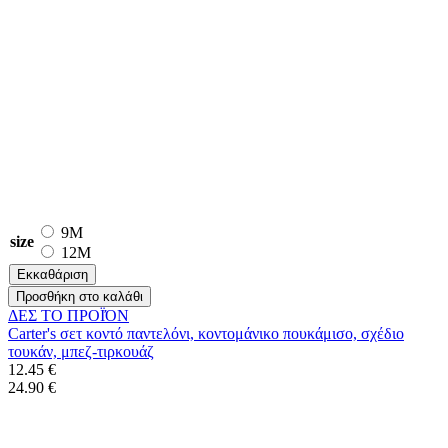
9M
size
12M
Εκκαθάριση
Προσθήκη στο καλάθι
ΔΕΣ ΤO ΠΡΟΪΌΝ
Carter's σετ κοντό παντελόνι, κοντομάνικο πουκάμισο, σχέδιο
τουκάν, μπεζ-τιρκουάζ
12.45 €
24.90 €