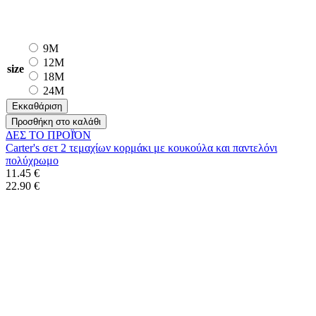
9M
12M
size
18M
24M
Εκκαθάριση
Προσθήκη στο καλάθι
ΔΕΣ ΤO ΠΡΟΪΌΝ
Carter's σετ 2 τεμαχίων κορμάκι με κουκούλα και παντελόνι
πολύχρωμο
11.45 €
22.90 €