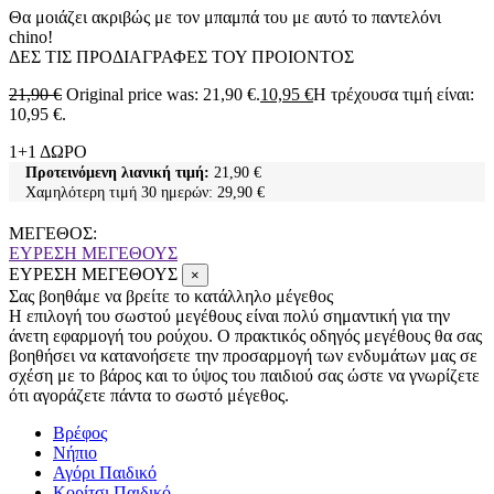
Θα μοιάζει ακριβώς με τον μπαμπά του με αυτό το παντελόνι
chino!
ΔΕΣ ΤΙΣ ΠΡΟΔΙΑΓΡΑΦΕΣ ΤΟΥ ΠΡΟΙΟΝΤΟΣ
21,90
€
Original price was: 21,90 €.
10,95
€
Η τρέχουσα τιμή είναι:
10,95 €.
1+1 ΔΩΡΟ
Προτεινόμενη λιανική τιμή:
21,90
€
Χαμηλότερη τιμή 30 ημερών:
29,90
€
ΜΕΓΕΘΟΣ:
ΕΥΡΕΣΗ ΜΕΓΕΘΟΥΣ
ΕΥΡΕΣΗ ΜΕΓΕΘΟΥΣ
×
Σας βοηθάμε να βρείτε το κατάλληλο μέγεθος
Η επιλογή του σωστού μεγέθους είναι πολύ σημαντική για την
άνετη εφαρμογή του ρούχου. Ο πρακτικός οδηγός μεγέθους θα σας
βοηθήσει να κατανοήσετε την προσαρμογή των ενδυμάτων μας σε
σχέση με το βάρος και το ύψος του παιδιού σας ώστε να γνωρίζετε
ότι αγοράζετε πάντα το σωστό μέγεθος.
Βρέφος
Νήπιο
Αγόρι Παιδικό
Κορίτσι Παιδικό