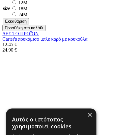
12M
size
18M
24M
Εκκαθάριση
Προσθήκη στο καλάθι
ΔΕΣ ΤO ΠΡΟΪΌΝ
Carter's πουκάμισο μπλε καρό με κουκούλα
12.45 €
24.90 €
×
Αυτός ο ιστότοπος
χρησιμοποιεί cookies