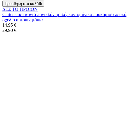
Προσθήκη στο καλάθι
ΔΕΣ ΤO ΠΡΟΪΌΝ
Carter's σετ κοντό παντελόνι μπλέ, κοντομάνικο πουκάμισο λευκό,
σχέδιο αυτοκινητάκια
14.95 €
29.90 €