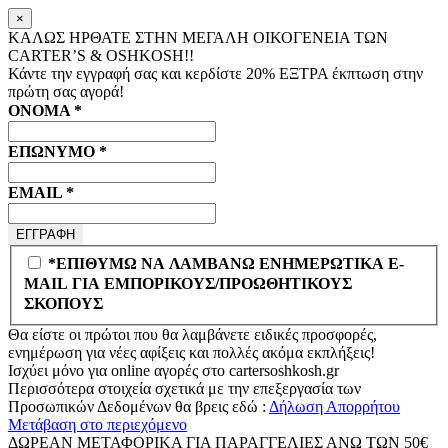
×
ΚΑΛΩΣ ΗΡΘΑΤΕ ΣΤΗΝ ΜΕΓΑΛΗ ΟΙΚΟΓΕΝΕΙΑ ΤΩΝ
CARTER’S & OSHKOSH!!
Κάντε την εγγραφή σας και κερδίστε
20% ΕΞΤΡΑ
έκπτωση στην
πρώτη σας αγορά!
ΟΝΟΜΑ
*
ΕΠΩΝΥΜΟ
*
EMAIL
*
*ΕΠΙΘΥΜΩ ΝΑ ΛΑΜΒΑΝΩ ΕΝΗΜΕΡΩΤΙΚΑ E-
MAIL ΓΙΑ ΕΜΠΟΡΙΚΟΥΣ/ΠΡΟΩΘΗΤΙΚΟΥΣ
ΣΚΟΠΟΥΣ
Θα είστε οι πρώτοι που θα λαμβάνετε ειδικές προσφορές,
ενημέρωση για νέες αφίξεις και πολλές ακόμα εκπλήξεις!
Ισχύει μόνο για online αγορές στο
cartersoshkosh.gr
Περισσότερα στοιχεία σχετικά με την επεξεργασία των
Προσωπικών Δεδομένων θα βρεις εδώ :
Δήλωση Απορρήτου
Μετάβαση στο περιεχόμενο
ΔΩΡΕΑΝ ΜΕΤΑΦΟΡΙΚΑ ΓΙΑ ΠΑΡΑΓΓΕΛΙΕΣ ΑΝΩ ΤΩΝ 50€