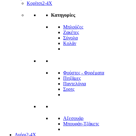
Κορίτσι
2-4Χ
Κατηγορίες
Μπλούζες
Ζακέτες
Σύνολα
Κολάν
Φούστες - Φορέματα
Πιτζάμες
Παντελόνια
Σορτς
Αξεσουάρ
Μπουφάν-Τζάκετς
Αγόρι
2-4Χ