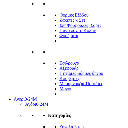
Φόρμες Εξόδου
Ζακέτες κ Σετ
Σετ Φουφούλες- Σορτς
Παντελόνια- Κολάν
Φορέματα
Εσώρουχα
Αξεσουάρ
Πιτζάμες-φόρμες ύπνου
Κουβέρτες
Μπουρνούζια-Πετσέτες
Μαγιό
Αγόρι
0-24Μ
Αγόρι
0-24Μ
Κατηγορίες
Σύνολα 3 τεμ.