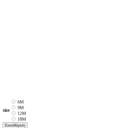
6M
9M
size
12M
18M
Εκκαθάριση