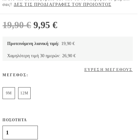
σας!
ΔΕΣ ΤΙΣ ΠΡΟΔΙΑΓΡΑΦΕΣ ΤΟΥ ΠΡΟΙΟΝΤΟΣ
Original
Η
19,90
€
9,95
€
price
τρέχουσα
was:
τιμή
Προτεινόμενη λιανική τιμή:
19,90
€
19,90 €.
είναι:
Χαμηλότερη τιμή 30 ημερών:
26,90
€
9,95 €.
ΕΥΡΕΣΗ ΜΕΓΕΘΟΥΣ
ΜΕΓΕΘΟΣ:
9M
12M
ΠΟΣΟΤΗΤΑ
Carter's σετ 2 Τεμαχίων, Κοντομάνικο μπλουζάκι- σορτς, σχέδιο με
καρχαρίες, μπλε-πράσινο ποσότητα