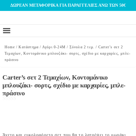
Μετάβαση
ΔΩΡΕΑΝ ΜΕΤΑΦΟΡΙΚΑ ΓΙΑ ΠΑΡΑΓΓΕΛΙΕΣ ΑΝΩ ΤΩΝ 50€
στο
περιεχόμενο
Home
/
Κατάστημα
/
Αγόρι 0-24Μ
/
Σύνολα 2 τεμ.
/
Carter’s σετ 2
Τεμαχίων, Κοντομάνικο μπλουζάκι- σορτς, σχέδιο με καρχαρίες, μπλε-
πράσινο
Carter’s σετ 2 Τεμαχίων, Κοντομάνικο
μπλουζάκι- σορτς, σχέδιο με καρχαρίες, μπλε-
πράσινο
Άνετο και ευκολοφόρετο σετ που θα το λατρέψει το μωράκι