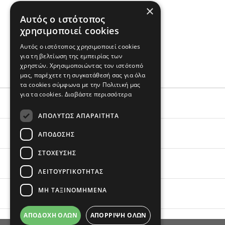
×
Σύνθεση & Φροντίδα
Αυτός ο ιστότοπος
χρησιμοποιεί cookies
100% βαμβάκι
Εισαγωγής
Αυτός ο ιστότοπος χρησιμοποιεί cookies
για τη βελτίωση της εμπειρίας των
Πλένεται στο πλυντήριο
χρηστών. Χρησιμοποιώντας τον ιστότοπό
μας, παρέχετε τη συγκατάθεσή σας για όλα
τα cookies σύμφωνα με την Πολιτική μας
για τα cookies.
Διαβάστε περισσότερα
ΕΞΥΠΗΡΕΤΗΣΗ
ΑΠΟΛΎΤΩΣ ΑΠΑΡΑΊΤΗΤΑ
ΟΙ ΑΓΟΡΕΣ ΣΟΥ
ΑΠΌΔΟΣΗΣ
ΣΤΌΧΕΥΣΗΣ
ΣΧΕΤΙΚΑ ΜΕ ΕΜΑΣ
ΛΕΙΤΟΥΡΓΙΚΌΤΗΤΑΣ
ΜΗ ΤΑΞΙΝΟΜΗΜΈΝΑ
BRANDS
ΑΠΟΔΟΧΉ ΌΛΩΝ
ΑΠΌΡΡΙΨΗ ΌΛΩΝ