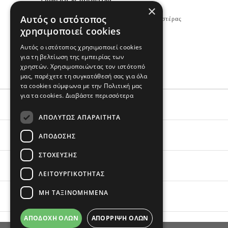
Σύνθεση & Φροντίδα
×
Αυτός ο ιστότοπος
Μπλουζάκι 60% Βαμβάκι, 40% Πολυεστέρας
χρησιμοποιεί cookies
Κορμάκι & Σορτς 100% Βαμβάκι
Εισαγωγής
Αυτός ο ιστότοπος χρησιμοποιεί cookies
για τη βελτίωση της εμπειρίας των
Πλένεται στο πλυντήριο
χρηστών. Χρησιμοποιώντας τον ιστότοπό
μας, παρέχετε τη συγκατάθεσή σας για όλα
τα cookies σύμφωνα με την Πολιτική μας
για τα cookies.
Διαβάστε περισσότερα
ΕΞΥΠΗΡΕΤΗΣΗ
ΑΠΟΛΎΤΩΣ ΑΠΑΡΑΊΤΗΤΑ
ΟΙ ΑΓΟΡΕΣ ΣΟΥ
ΑΠΌΔΟΣΗΣ
ΣΤΌΧΕΥΣΗΣ
ΣΧΕΤΙΚΑ ΜΕ ΕΜΑΣ
ΛΕΙΤΟΥΡΓΙΚΌΤΗΤΑΣ
ΜΗ ΤΑΞΙΝΟΜΗΜΈΝΑ
BRANDS
ΑΠΟΔΟΧΉ ΌΛΩΝ
ΑΠΌΡΡΙΨΗ ΌΛΩΝ