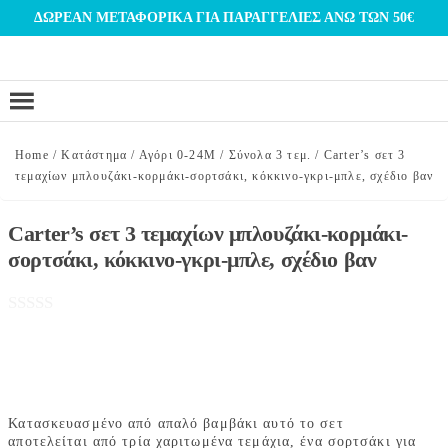
Μετάβαση
ΔΩΡΕΑΝ ΜΕΤΑΦΟΡΙΚΑ ΓΙΑ ΠΑΡΑΓΓΕΛΙΕΣ ΑΝΩ ΤΩΝ 50€
στο
περιεχόμενο
Home
/
Κατάστημα
/
Αγόρι 0-24Μ
/
Σύνολα 3 τεμ.
/
Carter’s σετ 3
τεμαχίων μπλουζάκι-κορμάκι-σορτσάκι, κόκκινο-γκρι-μπλε, σχέδιο βαν
Carter’s σετ 3 τεμαχίων μπλουζάκι-κορμάκι-
σορτσάκι, κόκκινο-γκρι-μπλε, σχέδιο βαν
Κατασκευασμένο από απαλό βαμβάκι αυτό το σετ
αποτελείται από τρία χαριτωμένα τεμάχια, ένα σορτσάκι για