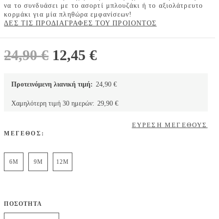
να το συνδυάσει με το ασορτί μπλουζάκι ή το αξιολάτρευτο
κορμάκι για μία πληθώρα εμφανίσεων!
ΔΕΣ ΤΙΣ ΠΡΟΔΙΑΓΡΑΦΕΣ ΤΟΥ ΠΡΟΙΟΝΤΟΣ
Original
Η
24,90
€
12,45
€
price
τρέχουσα
was:
τιμή
Προτεινόμενη λιανική τιμή:
24,90
€
24,90 €.
είναι:
Χαμηλότερη τιμή 30 ημερών:
29,90
€
12,45 €.
ΕΥΡΕΣΗ ΜΕΓΕΘΟΥΣ
ΜΕΓΕΘΟΣ:
6M
9M
12M
ΠΟΣΟΤΗΤΑ
Carter's σετ 3 τεμαχίων μπλουζάκι-κορμάκι-σορτσάκι, κόκκινο-