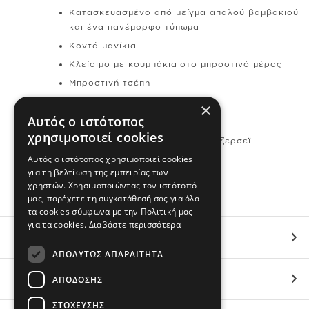
Κατασκευασμένο από μείγμα απαλού βαμβακιού
και ένα πανέμορφο τύπωμα
Κοντά μανίκια
Κλείσιμο με κουμπάκια στο μπροστινό μέρος
Μπροστινή τσέπη
×
Σύνθεση & Φροντίδα
Αυτός ο ιστότοπος
χρησιμοποιεί cookies
60%Βαμβάκι 40%Πολευστέρας ζερσεϊ
Αυτός ο ιστότοπος χρησιμοποιεί cookies
Εισαγωγής
για τη βελτίωση της εμπειρίας των
Πλένεται στο πλυντήριο
χρηστών. Χρησιμοποιώντας τον ιστότοπό
μας, παρέχετε τη συγκατάθεσή σας για όλα
τα cookies σύμφωνα με την Πολιτική μας
για τα cookies.
Διαβάστε περισσότερα
ΕΞΥΠΗΡΕΤΗΣΗ
ΑΠΟΛΎΤΩΣ ΑΠΑΡΑΊΤΗΤΑ
ΟΙ ΑΓΟΡΕΣ ΣΟΥ
ΑΠΌΔΟΣΗΣ
ΣΤΌΧΕΥΣΗΣ