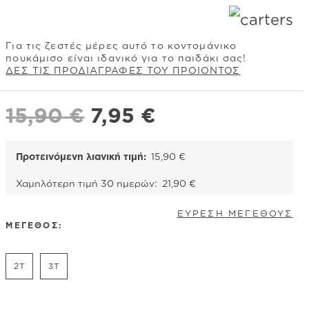
Για τις ζεστές μέρες αυτό το κοντομάνικο
πουκάμισο είναι ιδανικό για το παιδάκι σας!
ΔΕΣ ΤΙΣ ΠΡΟΔΙΑΓΡΑΦΕΣ ΤΟΥ ΠΡΟΙΟΝΤΟΣ
Original
Η
15,90
€
7,95
€
price
τρέχουσα
was:
τιμή
Προτεινόμενη λιανική τιμή:
15,90
€
15,90 €.
είναι:
Χαμηλότερη τιμή 30 ημερών:
21,90
€
7,95 €.
ΕΥΡΕΣΗ ΜΕΓΕΘΟΥΣ
ΜΕΓΕΘΟΣ:
2T
3T