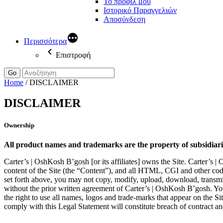
Το προφίλ μου
Ιστορικό Παραγγελιών
Αποσύνδεση
Περισσότερα
Επιστροφή
Go
Home
/
DISCLAIMER
DISCLAIMER
Ownership
All product names and trademarks are the property of subsidiar
Carter’s | OshKosh B’gosh [or its affiliates] owns the Site. Carter’s |
content of the Site (the “Content”), and all HTML, CGI and other code
set forth above, you may not copy, modify, upload, download, transmit,
without the prior written agreement of Carter’s | OshKosh B’gosh. Yo
the right to use all names, logos and trade-marks that appear on the S
comply with this Legal Statement will constitute breach of contract and