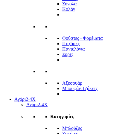
Σύνολα
Κολάν
Φούστες - Φορέματα
Πιτζάμες
Παντελόνια
Σορτς
Αξεσουάρ
Μπουφάν-Τζάκετς
Αγόρι
2-4Χ
Αγόρι
2-4Χ
Κατηγορίες
Μπλούζες
Ζακέτες