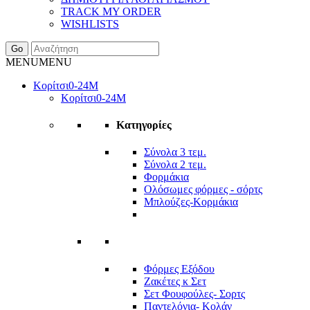
TRACK MY ORDER
WISHLISTS
Go
MENU
MENU
Κορίτσι
0-24Μ
Κορίτσι
0-24Μ
Κατηγορίες
Σύνολα 3 τεμ.
Σύνολα 2 τεμ.
Φορμάκια
Ολόσωμες φόρμες - σόρτς
Μπλούζες-Κορμάκια
Φόρμες Εξόδου
Ζακέτες κ Σετ
Σετ Φουφούλες- Σορτς
Παντελόνια- Κολάν