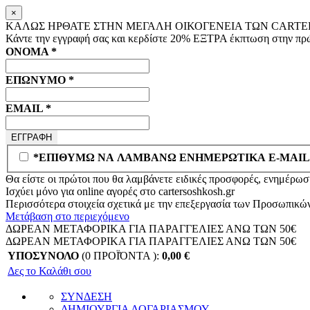
×
ΚΑΛΩΣ ΗΡΘΑΤΕ ΣΤΗΝ ΜΕΓΑΛΗ ΟΙΚΟΓΕΝΕΙΑ ΤΩΝ CARTER
Κάντε την εγγραφή σας και κερδίστε
20% ΕΞΤΡΑ
έκπτωση στην πρώ
ΟΝΟΜΑ
*
ΕΠΩΝΥΜΟ
*
EMAIL
*
*ΕΠΙΘΥΜΩ ΝΑ ΛΑΜΒΑΝΩ ΕΝΗΜΕΡΩΤΙΚΑ E-MAIL
Θα είστε οι πρώτοι που θα λαμβάνετε ειδικές προσφορές, ενημέρωση
Ισχύει μόνο για online αγορές στο
cartersoshkosh.gr
Περισσότερα στοιχεία σχετικά με την επεξεργασία των Προσωπικώ
Μετάβαση στο περιεχόμενο
ΔΩΡΕΑΝ ΜΕΤΑΦΟΡΙΚΑ ΓΙΑ ΠΑΡΑΓΓΕΛΙΕΣ ΑΝΩ ΤΩΝ 50€
ΔΩΡΕΑΝ ΜΕΤΑΦΟΡΙΚΑ ΓΙΑ ΠΑΡΑΓΓΕΛΙΕΣ ΑΝΩ ΤΩΝ 50€
ΥΠΟΣΥΝΟΛΟ
(0 ΠΡΟΪΌΝΤΑ ):
0,00
€
Δες το Καλάθι σου
ΣΥΝΔΕΣΗ
ΔΗΜΙΟΥΡΓΙΑ ΛΟΓΑΡΙΑΣΜΟΥ