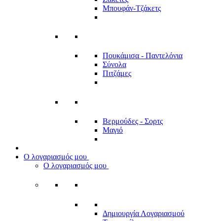
Μπουφάν-Τζάκετς
Πουκάμισα - Παντελόνια
Σύνολα
Πιτζάμες
Βερμούδες - Σορτς
Μαγιό
Ο λογαριασμός μου
Ο λογαριασμός μου
Δημιουργία Λογαριασμού