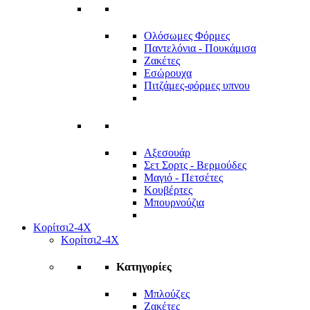
Ολόσωμες Φόρμες
Παντελόνια - Πουκάμισα
Ζακέτες
Εσώρουχα
Πιτζάμες-φόρμες υπνου
Αξεσουάρ
Σετ Σορτς - Βερμούδες
Μαγιό - Πετσέτες
Κουβέρτες
Μπουρνούζια
Κορίτσι
2-4Χ
Κορίτσι
2-4Χ
Κατηγορίες
Μπλούζες
Ζακέτες