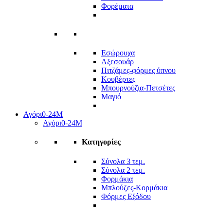
Φορέματα
Εσώρουχα
Αξεσουάρ
Πιτζάμες-φόρμες ύπνου
Κουβέρτες
Μπουρνούζια-Πετσέτες
Μαγιό
Αγόρι
0-24Μ
Αγόρι
0-24Μ
Κατηγορίες
Σύνολα 3 τεμ.
Σύνολα 2 τεμ.
Φορμάκια
Μπλούζες-Κορμάκια
Φόρμες Εξόδου