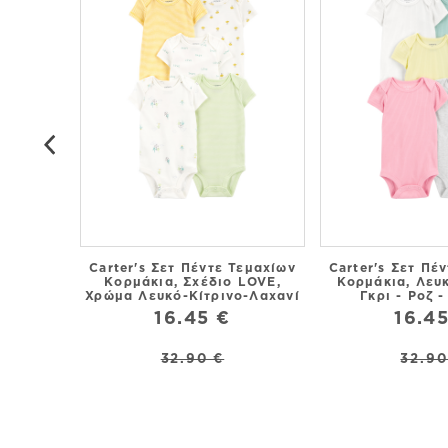
Carter's Σετ Πέντε Τεμαχίων
Carter's Σετ Πέ
Κορμάκια, Σχέδιο LOVE,
Κορμάκια, Λευ
Χρώμα Λευκό-Κίτρινο-Λαχανί
Γκρι - Ροζ -
16.45 €
16.4
32.90 €
32.90