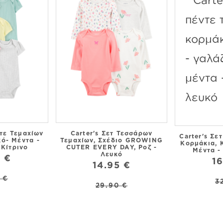
ντε Τεμαχίων
Carter's Σετ Τεσσάρων
Carter's Σε
κό- Μέντα -
Τεμαχίων, Σχέδιο GROWING
Κορμάκια, 
 Κίτρινο
CUTER EVERY DAY, Ροζ -
Μέντα -
Λευκό
5 €
16
14.95 €
 €
3
29.90 €