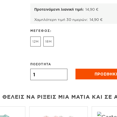
price
τρέχου
was:
τιμή
Προτεινόμενη λιανική τιμή:
14,90
€
14,90 €.
είναι:
Χαμηλότερη τιμή 30 ημερών:
14,90
€
7,45 €.
ΜΕΓΕΘΟΣ:
12M
18M
ΠΟΣΟΤΗΤΑ
Carter's κορμάκι κοντομάνικο μωβ,''ONE'' πο
ΠΡΟΣΘΉΚ
 ΘΈΛΕΙΣ ΝΑ ΡΊΞΕΙΣ ΜΙΑ ΜΑΤΙΆ ΚΑΙ ΣΕ 