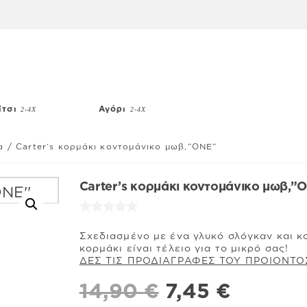
ίτσι
Αγόρι
2-4Χ
2-4Χ
α
/
Carter’s κορμάκι κοντομάνικο μωβ,”ONE”
Carter’s κορμάκι κοντομάνικο μωβ,”
Σχεδιασμένο με ένα γλυκό σλόγκαν και κο
κορμάκι είναι τέλειο για το μικρό σας!
ΔΕΣ ΤΙΣ ΠΡΟΔΙΑΓΡΑΦΕΣ ΤΟΥ ΠΡΟΙΟΝΤΟ
Original
Η
14,90
€
7,45
€