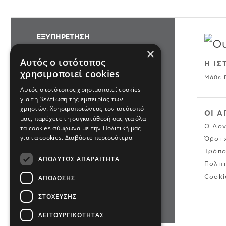
ΕΞΥΠΗΡΕΤΗΣΗ
×
ΠΑΡΑΓΓΕΛΙΕΣ
Αυτός ο ιστότοπος
Η ΙΣ
χρησιμοποιεί cookies
ΠΟΛΙΤΙΚΗ ΕΠΙΣΤΡΟΦΩΝ &
Μάθε 
Αυτός ο ιστότοπος χρησιμοποιεί cookies
ΑΛΛΑΓΩΝ
για τη βελτίωση της εμπειρίας των
SITEMAP
χρηστών. Χρησιμοποιώντας τον ιστότοπό
ΟΙ Α
μας, παρέχετε τη συγκατάθεσή σας για όλα
Ο Λογ
τα cookies σύμφωνα με την Πολιτική μας
για τα cookies.
Διαβάστε περισσότερα
Όροι 
ΕΠΙΚΟΙΝΩΝΙΑ
Τρόπο
2310500441
ΑΠΟΛΎΤΩΣ ΑΠΑΡΑΊΤΗΤΑ
Πολιτ
info@cartersoshkosh.gr
Cooki
ΑΠΌΔΟΣΗΣ
ΣΤΌΧΕΥΣΗΣ
ΛΕΙΤΟΥΡΓΙΚΌΤΗΤΑΣ