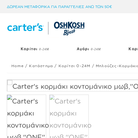
Μετάβαση
ΔΩΡΕΑΝ ΜΕΤΑΦΟΡΙΚΑ ΓΙΑ ΠΑΡΑΓΓΕΛΙΕΣ ΑΝΩ ΤΩΝ 50€
στο
περιεχόμενο
Κορίτσι
Αγόρι
Κορ
0-24Μ
0-24Μ
Home
/
Κατάστημα
/
Κορίτσι 0-24Μ
/
Μπλούζες-Κορμάκι