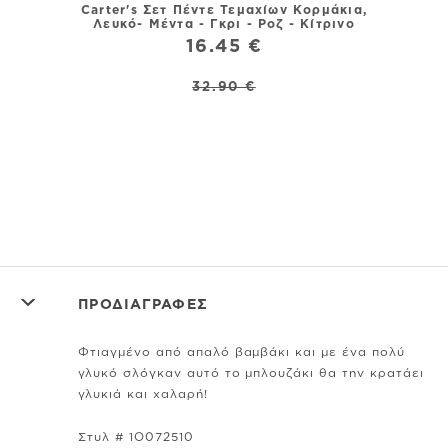
Carter's Σετ Πέντε Τεμαχίων Κορμάκια,
Λευκό- Μέντα - Γκρι - Ροζ - Κίτρινο
16.45 €
Carter
GRO
32.90 €
ΠΡΟΔΙΑΓΡΑΦΕΣ
Φτιαγμένο από απαλό βαμβάκι και με ένα πολύ
γλυκό σλόγκαν αυτό το μπλουζάκι θα την κρατάει
γλυκιά και χαλαρή!
Στυλ # 1O072510