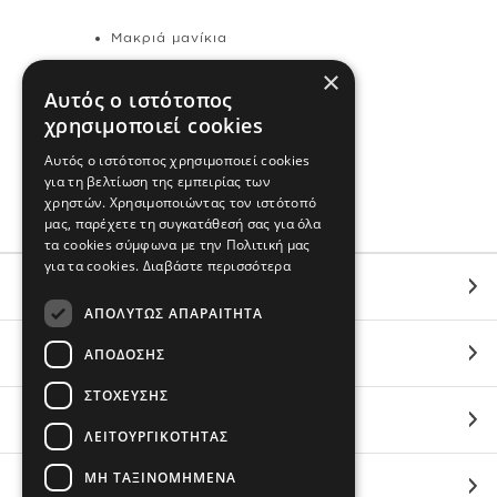
Μακριά μανίκια
×
Σύνθεση & Φροντίδα
Αυτός ο ιστότοπος
χρησιμοποιεί cookies
100% Βαμβάκι
Αυτός ο ιστότοπος χρησιμοποιεί cookies
Εισαγωγής
για τη βελτίωση της εμπειρίας των
Πλένεται στο πλυντήριο
χρηστών. Χρησιμοποιώντας τον ιστότοπό
μας, παρέχετε τη συγκατάθεσή σας για όλα
τα cookies σύμφωνα με την Πολιτική μας
για τα cookies.
Διαβάστε περισσότερα
ΕΞΥΠΗΡΕΤΗΣΗ
ΑΠΟΛΎΤΩΣ ΑΠΑΡΑΊΤΗΤΑ
ΟΙ ΑΓΟΡΕΣ ΣΟΥ
ΑΠΌΔΟΣΗΣ
ΣΤΌΧΕΥΣΗΣ
ΣΧΕΤΙΚΑ ΜΕ ΕΜΑΣ
ΛΕΙΤΟΥΡΓΙΚΌΤΗΤΑΣ
ΜΗ ΤΑΞΙΝΟΜΗΜΈΝΑ
BRANDS