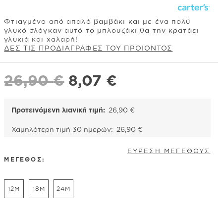
Φτιαγμένο από απαλό βαμβάκι και με ένα πολύ
γλυκό σλόγκαν αυτό το μπλουζάκι θα την κρατάει
γλυκιά και χαλαρή!
ΔΕΣ ΤΙΣ ΠΡΟΔΙΑΓΡΑΦΕΣ ΤΟΥ ΠΡΟΙΟΝΤΟΣ
Original
Η
26,90
€
8,07
€
price
τρέχουσα
was:
τιμή
Προτεινόμενη λιανική τιμή:
26,90
€
26,90 €.
είναι:
Χαμηλότερη τιμή 30 ημερών:
26,90
€
8,07 €.
ΕΥΡΕΣΗ ΜΕΓΕΘΟΥΣ
ΜΕΓΕΘΟΣ:
12M
18M
24M