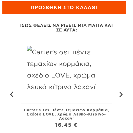
ΠΡΟΣΘΉΚΗ ΣΤΟ ΚΑΛΆΘΙ
ΊΣΩΣ ΘΈΛΕΙΣ ΝΑ ΡΊΞΕΙΣ ΜΙΑ ΜΑΤΙΆ ΚΑΙ
ΣΕ ΑΥΤΆ:
Carter's Σετ Πέντε Τεμαχίων Κορμάκια,
Carte
Σχέδιο LOVE, Χρώμα Λευκό-Κίτρινο-
Λευκ
Λαχανί
16.45 €