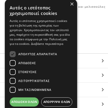
Ενισχυμένο κούμπωμα
×
Αυτός ο ιστότοπος
Ρομαντικά σχέδια με λουλούδια και μελισσούλες
χρησιμοποιεί cookies
Σύνθεση & Φροντίδα
Αυτός ο ιστότοπος χρησιμοποιεί cookies
για τη βελτίωση της εμπειρίας των
100% Βαμβάκι
χρηστών. Χρησιμοποιώντας τον ιστότοπό
Εισαγωγής
μας, παρέχετε τη συγκατάθεσή σας για όλα
τα cookies σύμφωνα με την Πολιτική μας
Πλένεται στο πλυντήριο
για τα cookies.
Διαβάστε περισσότερα
ΑΠΟΛΎΤΩΣ ΑΠΑΡΑΊΤΗΤΑ
ΕΞΥΠΗΡΕΤΗΣΗ
ΑΠΌΔΟΣΗΣ
ΣΤΌΧΕΥΣΗΣ
ΟΙ ΑΓΟΡΕΣ ΣΟΥ
ΛΕΙΤΟΥΡΓΙΚΌΤΗΤΑΣ
ΜΗ ΤΑΞΙΝΟΜΗΜΈΝΑ
ΣΧΕΤΙΚΑ ΜΕ ΕΜΑΣ
ΑΠΟΔΟΧΉ ΌΛΩΝ
ΑΠΌΡΡΙΨΗ ΌΛΩΝ
BRANDS