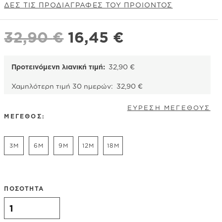
ΔΕΣ ΤΙΣ ΠΡΟΔΙΑΓΡΑΦΕΣ ΤΟΥ ΠΡΟΙΟΝΤΟΣ
Original
Η
32,90
€
16,45
€
price
τρέχουσα
was:
τιμή
Προτεινόμενη λιανική τιμή:
32,90
€
32,90 €.
είναι:
Χαμηλότερη τιμή 30 ημερών:
32,90
€
16,45 €.
ΕΥΡΕΣΗ ΜΕΓΕΘΟΥΣ
ΜΕΓΕΘΟΣ:
3M
6M
9M
12M
18M
ΠΟΣΟΤΗΤΑ
Carter's Σετ πέντε τεμαχίων κορμάκια, λευκό - κίτρινο,
σχέδιο λουλούδια ποσότητα