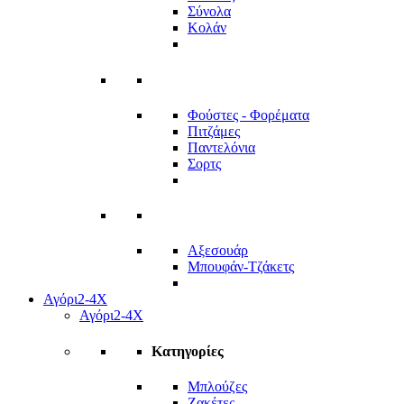
Σύνολα
Κολάν
Φούστες - Φορέματα
Πιτζάμες
Παντελόνια
Σορτς
Αξεσουάρ
Μπουφάν-Τζάκετς
Αγόρι
2-4Χ
Αγόρι
2-4Χ
Κατηγορίες
Μπλούζες
Ζακέτες