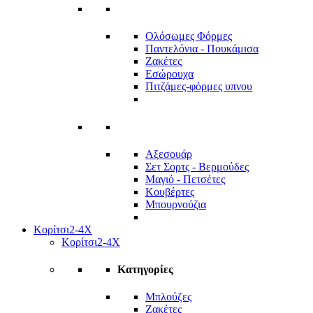
Ολόσωμες Φόρμες
Παντελόνια - Πουκάμισα
Ζακέτες
Εσώρουχα
Πιτζάμες-φόρμες υπνου
Αξεσουάρ
Σετ Σορτς - Βερμούδες
Μαγιό - Πετσέτες
Κουβέρτες
Μπουρνούζια
Κορίτσι
2-4Χ
Κορίτσι
2-4Χ
Κατηγορίες
Μπλούζες
Ζακέτες