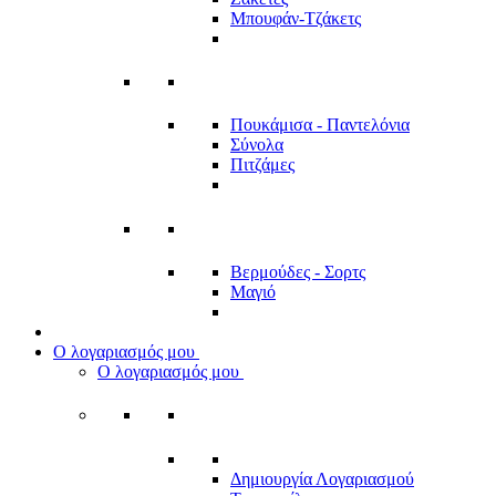
Μπουφάν-Τζάκετς
Πουκάμισα - Παντελόνια
Σύνολα
Πιτζάμες
Βερμούδες - Σορτς
Μαγιό
Ο λογαριασμός μου
Ο λογαριασμός μου
Δημιουργία Λογαριασμού