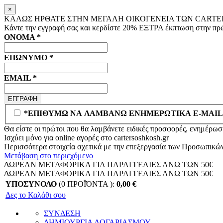
×
ΚΑΛΩΣ ΗΡΘΑΤΕ ΣΤΗΝ ΜΕΓΑΛΗ ΟΙΚΟΓΕΝΕΙΑ ΤΩΝ CARTER
Κάντε την εγγραφή σας και κερδίστε
20% ΕΞΤΡΑ
έκπτωση στην πρώ
ΟΝΟΜΑ
*
ΕΠΩΝΥΜΟ
*
EMAIL
*
*ΕΠΙΘΥΜΩ ΝΑ ΛΑΜΒΑΝΩ ΕΝΗΜΕΡΩΤΙΚΑ E-MAIL
Θα είστε οι πρώτοι που θα λαμβάνετε ειδικές προσφορές, ενημέρωση
Ισχύει μόνο για online αγορές στο
cartersoshkosh.gr
Περισσότερα στοιχεία σχετικά με την επεξεργασία των Προσωπικώ
Μετάβαση στο περιεχόμενο
ΔΩΡΕΑΝ ΜΕΤΑΦΟΡΙΚΑ ΓΙΑ ΠΑΡΑΓΓΕΛΙΕΣ ΑΝΩ ΤΩΝ 50€
ΔΩΡΕΑΝ ΜΕΤΑΦΟΡΙΚΑ ΓΙΑ ΠΑΡΑΓΓΕΛΙΕΣ ΑΝΩ ΤΩΝ 50€
ΥΠΟΣΥΝΟΛΟ
(0 ΠΡΟΪΌΝΤΑ ):
0,00
€
Δες το Καλάθι σου
ΣΥΝΔΕΣΗ
ΔΗΜΙΟΥΡΓΙΑ ΛΟΓΑΡΙΑΣΜΟΥ