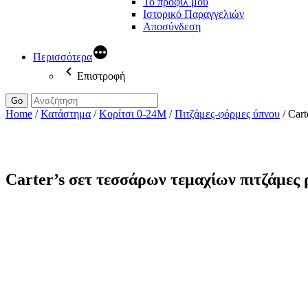
Το προφίλ μου
Ιστορικό Παραγγελιών
Αποσύνδεση
Περισσότερα
Επιστροφή
Go
Home
/
Κατάστημα
/
Κορίτσι 0-24Μ
/
Πιτζάμες-φόρμες ύπνου
/
Cart
Carter’s σετ τεσσάρων τεμαχίων πιτζάμες 