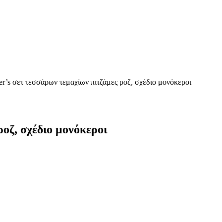
er’s σετ τεσσάρων τεμαχίων πιτζάμες ροζ, σχέδιο μονόκεροι
ροζ, σχέδιο μονόκεροι