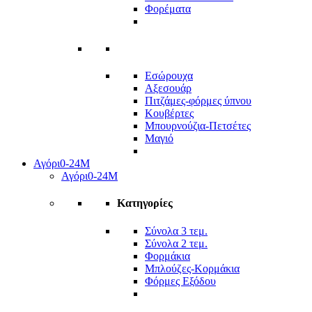
Φορέματα
Εσώρουχα
Αξεσουάρ
Πιτζάμες-φόρμες ύπνου
Κουβέρτες
Μπουρνούζια-Πετσέτες
Μαγιό
Αγόρι
0-24Μ
Αγόρι
0-24Μ
Κατηγορίες
Σύνολα 3 τεμ.
Σύνολα 2 τεμ.
Φορμάκια
Μπλούζες-Κορμάκια
Φόρμες Εξόδου