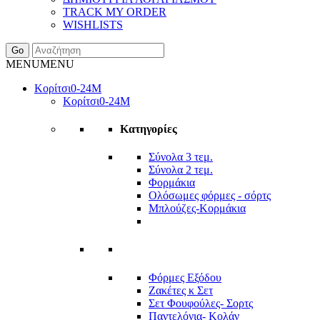
TRACK MY ORDER
WISHLISTS
Go
MENU
MENU
Κορίτσι
0-24Μ
Κορίτσι
0-24Μ
Κατηγορίες
Σύνολα 3 τεμ.
Σύνολα 2 τεμ.
Φορμάκια
Ολόσωμες φόρμες - σόρτς
Μπλούζες-Κορμάκια
Φόρμες Εξόδου
Ζακέτες κ Σετ
Σετ Φουφούλες- Σορτς
Παντελόνια- Κολάν