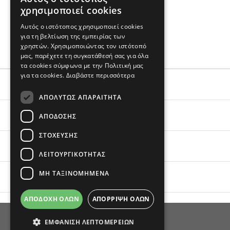
χρησιμοποιεί cookies
55% βαμβάκι,45% βισκόζη
Εισαγωγής
Αυτός ο ιστότοπος χρησιμοποιεί cookies
για τη βελτίωση της εμπειρίας των
Πλένεται στο πλυντήριο
χρηστών. Χρησιμοποιώντας τον ιστότοπό
μας, παρέχετε τη συγκατάθεσή σας για όλα
τα cookies σύμφωνα με την Πολιτική μας
για τα cookies.
Διαβάστε περισσότερα
ΕΞΥΠΗΡΕΤΗΣΗ
ΑΠΟΛΎΤΩΣ ΑΠΑΡΑΊΤΗΤΑ
ΟΙ ΑΓΟΡΕΣ ΣΟΥ
ΑΠΌΔΟΣΗΣ
ΣΤΌΧΕΥΣΗΣ
ΣΧΕΤΙΚΑ ΜΕ ΕΜΑΣ
ΛΕΙΤΟΥΡΓΙΚΌΤΗΤΑΣ
ΜΗ ΤΑΞΙΝΟΜΗΜΈΝΑ
BRANDS
ΑΠΟΔΟΧΉ ΌΛΩΝ
ΑΠΌΡΡΙΨΗ ΌΛΩΝ
ΕΜΦΆΝΙΣΗ ΛΕΠΤΟΜΕΡΕΙΏΝ
ΑΚΟΛΟΥΘΗΣΕ ΜΑΣ