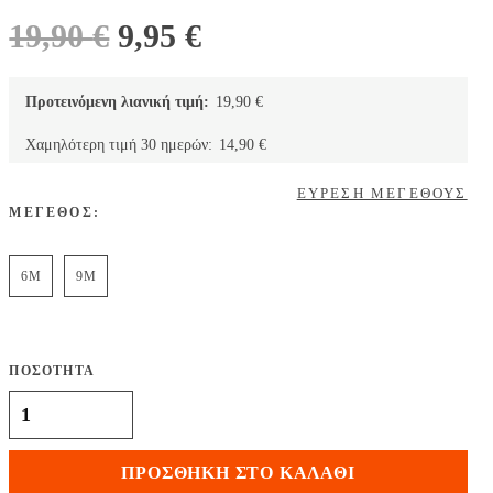
Original
Η
19,90
€
9,95
€
price
τρέχουσα
was:
τιμή
Προτεινόμενη λιανική τιμή:
19,90
€
19,90 €.
είναι:
Χαμηλότερη τιμή 30 ημερών:
14,90
€
9,95 €.
ΕΥΡΕΣΗ ΜΕΓΕΘΟΥΣ
ΜΕΓΕΘΟΣ:
6M
9M
ΠΟΣΟΤΗΤΑ
Carter's Σορτσάκι, Σχέδιο Καρπούζι ποσότητα
ΠΡΟΣΘΉΚΗ ΣΤΟ ΚΑΛΆΘΙ