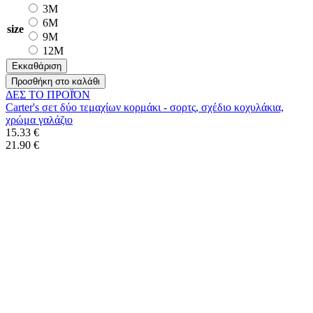
3M
6M
size
9M
12M
Εκκαθάριση
Προσθήκη στο καλάθι
ΔΕΣ ΤO ΠΡΟΪΌΝ
Carter's σετ δύο τεμαχίων κορμάκι - σορτς, σχέδιο κοχυλάκια,
χρώμα γαλάζιο
15.33 €
21.90 €