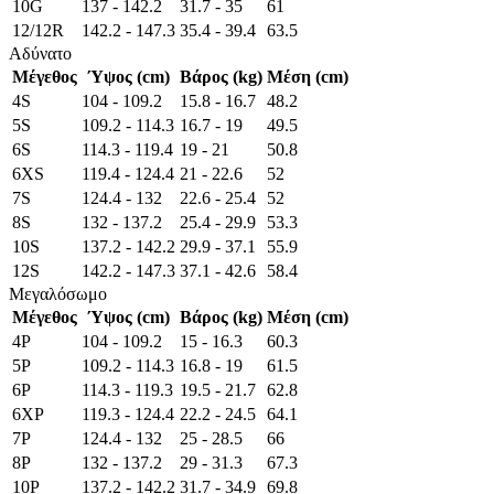
10G
137 - 142.2
31.7 - 35
61
12/12R
142.2 - 147.3
35.4 - 39.4
63.5
Αδύνατο
Μέγεθος
Ύψος (cm)
Βάρος (kg)
Μέση (cm)
4S
104 - 109.2
15.8 - 16.7
48.2
5S
109.2 - 114.3
16.7 - 19
49.5
6S
114.3 - 119.4
19 - 21
50.8
6XS
119.4 - 124.4
21 - 22.6
52
7S
124.4 - 132
22.6 - 25.4
52
8S
132 - 137.2
25.4 - 29.9
53.3
10S
137.2 - 142.2
29.9 - 37.1
55.9
12S
142.2 - 147.3
37.1 - 42.6
58.4
Μεγαλόσωμο
Μέγεθος
Ύψος (cm)
Βάρος (kg)
Μέση (cm)
4P
104 - 109.2
15 - 16.3
60.3
5P
109.2 - 114.3
16.8 - 19
61.5
6P
114.3 - 119.3
19.5 - 21.7
62.8
6XP
119.3 - 124.4
22.2 - 24.5
64.1
7P
124.4 - 132
25 - 28.5
66
8P
132 - 137.2
29 - 31.3
67.3
10P
137.2 - 142.2
31.7 - 34.9
69.8