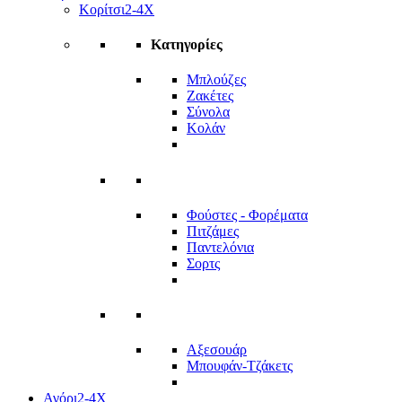
Κορίτσι
2-4Χ
Κατηγορίες
Μπλούζες
Ζακέτες
Σύνολα
Κολάν
Φούστες - Φορέματα
Πιτζάμες
Παντελόνια
Σορτς
Αξεσουάρ
Μπουφάν-Τζάκετς
Αγόρι
2-4Χ