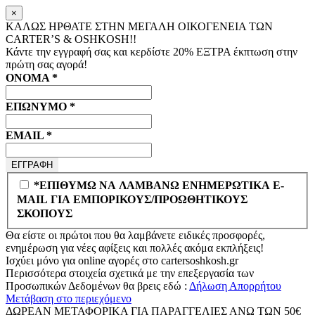
×
ΚΑΛΩΣ ΗΡΘΑΤΕ ΣΤΗΝ ΜΕΓΑΛΗ ΟΙΚΟΓΕΝΕΙΑ ΤΩΝ
CARTER’S & OSHKOSH!!
Κάντε την εγγραφή σας και κερδίστε
20% ΕΞΤΡΑ
έκπτωση στην
πρώτη σας αγορά!
ΟΝΟΜΑ
*
ΕΠΩΝΥΜΟ
*
EMAIL
*
*ΕΠΙΘΥΜΩ ΝΑ ΛΑΜΒΑΝΩ ΕΝΗΜΕΡΩΤΙΚΑ E-
MAIL ΓΙΑ ΕΜΠΟΡΙΚΟΥΣ/ΠΡΟΩΘΗΤΙΚΟΥΣ
ΣΚΟΠΟΥΣ
Θα είστε οι πρώτοι που θα λαμβάνετε ειδικές προσφορές,
ενημέρωση για νέες αφίξεις και πολλές ακόμα εκπλήξεις!
Ισχύει μόνο για online αγορές στο
cartersoshkosh.gr
Περισσότερα στοιχεία σχετικά με την επεξεργασία των
Προσωπικών Δεδομένων θα βρεις εδώ :
Δήλωση Απορρήτου
Μετάβαση στο περιεχόμενο
ΔΩΡΕΑΝ ΜΕΤΑΦΟΡΙΚΑ ΓΙΑ ΠΑΡΑΓΓΕΛΙΕΣ ΑΝΩ ΤΩΝ 50€