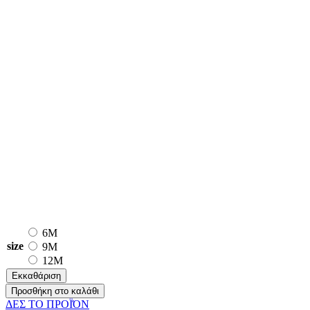
6M
size
9M
12M
Εκκαθάριση
Προσθήκη στο καλάθι
ΔΕΣ ΤO ΠΡΟΪΌΝ