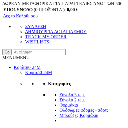
ΔΩΡΕΑΝ ΜΕΤΑΦΟΡΙΚΑ ΓΙΑ ΠΑΡΑΓΓΕΛΙΕΣ ΑΝΩ ΤΩΝ 50€
ΥΠΟΣΥΝΟΛΟ
(0 ΠΡΟΪΌΝΤΑ ):
0,00
€
Δες το Καλάθι σου
ΣΥΝΔΕΣΗ
ΔΗΜΙΟΥΡΓΙΑ ΛΟΓΑΡΙΑΣΜΟΥ
TRACK MY ORDER
WISHLISTS
Go
MENU
MENU
Κορίτσι
0-24Μ
Κορίτσι
0-24Μ
Κατηγορίες
Σύνολα 3 τεμ.
Σύνολα 2 τεμ.
Φορμάκια
Ολόσωμες φόρμες - σόρτς
Μπλούζες-Κορμάκια