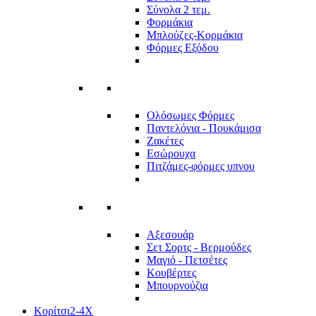
Σύνολα 2 τεμ.
Φορμάκια
Μπλούζες-Κορμάκια
Φόρμες Εξόδου
Ολόσωμες Φόρμες
Παντελόνια - Πουκάμισα
Ζακέτες
Εσώρουχα
Πιτζάμες-φόρμες υπνου
Αξεσουάρ
Σετ Σορτς - Βερμούδες
Μαγιό - Πετσέτες
Κουβέρτες
Μπουρνούζια
Κορίτσι
2-4Χ