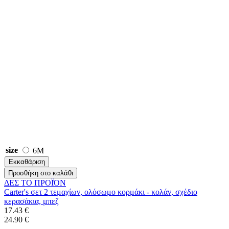
size
6M
Εκκαθάριση
Προσθήκη στο καλάθι
ΔΕΣ ΤO ΠΡΟΪΌΝ
Carter's σετ 2 τεμαχίων, ολόσωμο κορμάκι - κολάν, σχέδιο
κερασάκια, μπεζ
17.43 €
24.90 €