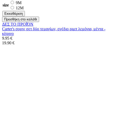
9M
size
12M
Εκκαθάριση
Προσθήκη στο καλάθι
ΔΕΣ ΤO ΠΡΟΪΌΝ
Carter's σορτς σετ δύο τεμαχίων, σχέδιο ριμπ λεμόνια, μέντα -
κίτρινο
9.95 €
19.90 €