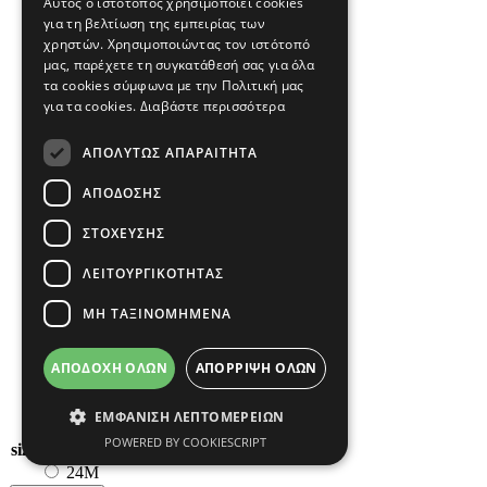
Αυτός ο ιστότοπος χρησιμοποιεί cookies
για τη βελτίωση της εμπειρίας των
χρηστών. Χρησιμοποιώντας τον ιστότοπό
μας, παρέχετε τη συγκατάθεσή σας για όλα
τα cookies σύμφωνα με την Πολιτική μας
για τα cookies.
Διαβάστε περισσότερα
ΑΠΟΛΎΤΩΣ ΑΠΑΡΑΊΤΗΤΑ
ΑΠΌΔΟΣΗΣ
ΣΤΌΧΕΥΣΗΣ
ΛΕΙΤΟΥΡΓΙΚΌΤΗΤΑΣ
ΜΗ ΤΑΞΙΝΟΜΗΜΈΝΑ
ΑΠΟΔΟΧΉ ΌΛΩΝ
ΑΠΌΡΡΙΨΗ ΌΛΩΝ
ΕΜΦΆΝΙΣΗ ΛΕΠΤΟΜΕΡΕΙΏΝ
12M
POWERED BY COOKIESCRIPT
size
18M
24M