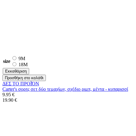
9M
size
18M
Εκκαθάριση
Προσθήκη στο καλάθι
ΔΕΣ ΤO ΠΡΟΪΌΝ
Carter's σορτς σετ δύο τεμαχίων, σχέδιο ριμπ, μέντα - κυπαρισσί
9.95 €
19.90 €