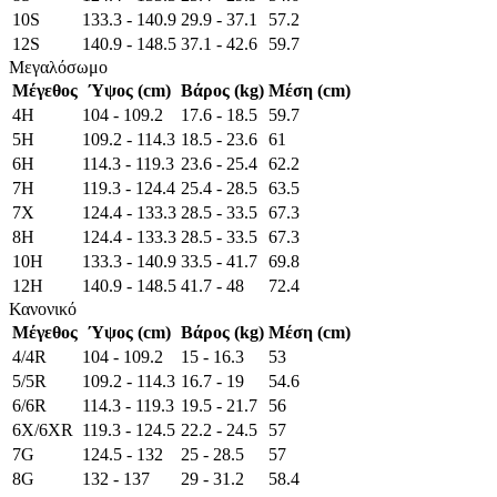
10S
133.3 - 140.9
29.9 - 37.1
57.2
12S
140.9 - 148.5
37.1 - 42.6
59.7
Μεγαλόσωμο
Μέγεθος
Ύψος (cm)
Βάρος (kg)
Μέση (cm)
4H
104 - 109.2
17.6 - 18.5
59.7
5H
109.2 - 114.3
18.5 - 23.6
61
6H
114.3 - 119.3
23.6 - 25.4
62.2
7H
119.3 - 124.4
25.4 - 28.5
63.5
7X
124.4 - 133.3
28.5 - 33.5
67.3
8H
124.4 - 133.3
28.5 - 33.5
67.3
10H
133.3 - 140.9
33.5 - 41.7
69.8
12H
140.9 - 148.5
41.7 - 48
72.4
Κανονικό
Μέγεθος
Ύψος (cm)
Βάρος (kg)
Μέση (cm)
4/4R
104 - 109.2
15 - 16.3
53
5/5R
109.2 - 114.3
16.7 - 19
54.6
6/6R
114.3 - 119.3
19.5 - 21.7
56
6X/6XR
119.3 - 124.5
22.2 - 24.5
57
7G
124.5 - 132
25 - 28.5
57
8G
132 - 137
29 - 31.2
58.4