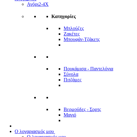
Αγόρι
2-4Χ
Κατηγορίες
Μπλούζες
Ζακέτες
Μπουφάν-Τζάκετς
Πουκάμισα - Παντελόνια
Σύνολα
Πιτζάμες
Βερμούδες - Σορτς
Μαγιό
Ο λογαριασμός μου
Ο λογαριασμός μου