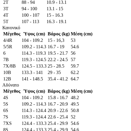
2T
88 - 94
10.9 - 13.1
3T
94 - 100
13.1 - 15
4T
100 - 107
15 - 16.3
5T
107 - 113
16.3 - 19.1
Κανονικό
Μέγεθος
Ύψος (cm)
Βάρος (kg)
Μέση (cm)
4/4R
104 - 109.2
15 - 16,3
53
5/5R
109.2 - 114.3
16.7 - 19
54.6
6
114.3 - 119.3
19.5 - 21.7
56
7B
119.3 - 124.5
22.2 - 24.5
57
7X/8B
124.5 - 133.3
25 - 28.5
59.7
10B
133.3 - 141
29 - 35
62.2
12B
141 - 148.5
35.4 - 41.2
64.7
Αδύνατο
Μέγεθος
Ύψος (cm)
Βάρος (kg)
Μέση (cm)
4S
104 - 109.2
15.8 - 16.7
48.2
5S
109.2 - 114.3
16.7 - 20.9
49.5
6S
114.3 - 124.4
20.9 - 22.6
50.8
7S
119.3 - 124.4
22.6 - 25.4
52
7XS
124.4 - 133.3
25.4 - 29.9
54.6
8S
124.4 - 133.3
25.4 - 29.9
54.6