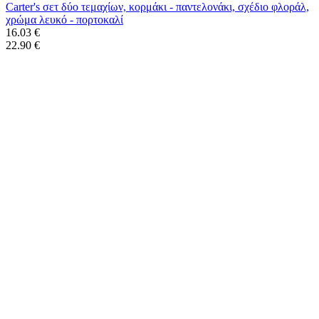
Carter's σετ δύο τεμαχίων, κορμάκι - παντελονάκι, σχέδιο φλοράλ,
χρώμα λευκό - πορτοκαλί
16.03 €
22.90 €