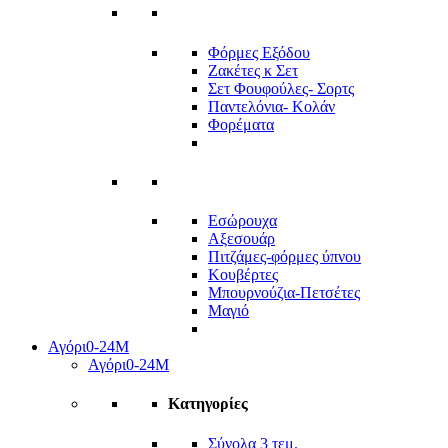
Φόρμες Εξόδου
Ζακέτες κ Σετ
Σετ Φουφούλες- Σορτς
Παντελόνια- Κολάν
Φορέματα
Εσώρουχα
Αξεσουάρ
Πιτζάμες-φόρμες ύπνου
Κουβέρτες
Μπουρνούζια-Πετσέτες
Μαγιό
Αγόρι
0-24Μ
Αγόρι
0-24Μ
Κατηγορίες
Σύνολα 3 τεμ.