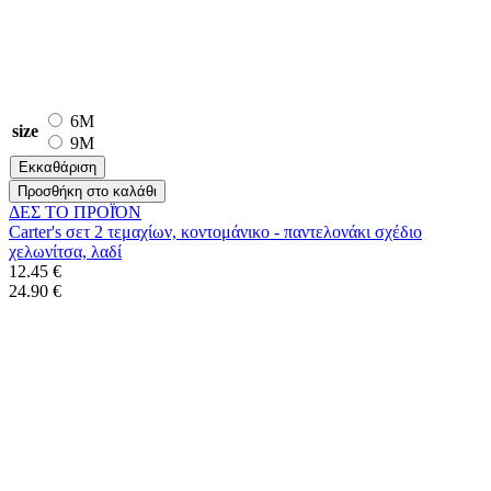
6M
size
9M
Εκκαθάριση
Προσθήκη στο καλάθι
ΔΕΣ ΤO ΠΡΟΪΌΝ
Carter's σετ 2 τεμαχίων, κοντομάνικο - παντελονάκι σχέδιο
χελωνίτσα, λαδί
12.45 €
24.90 €