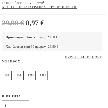
κρύες μέρες του χειμώνα!
ΔΕΣ ΤΙΣ ΠΡΟΔΙΑΓΡΑΦΕΣ ΤΟΥ ΠΡΟΙΟΝΤΟΣ
Original
Η
29,90
€
8,97
€
price
τρέχουσα
was:
τιμή
Προτεινόμενη λιανική τιμή:
29,90
€
29,90 €.
είναι:
Χαμηλότερη τιμή 30 ημερών:
29,90
€
8,97 €.
ΕΥΡΕΣΗ ΜΕΓΕΘΟΥΣ
ΜΕΓΕΘΟΣ:
6M
9M
12M
18M
ΠΟΣΟΤΗΤΑ
Carter's ζακέτα γούνινη με φερμουάρ, κουκούλα και τρισδιάστατα
αυτάκια, ροζ ποσότητα