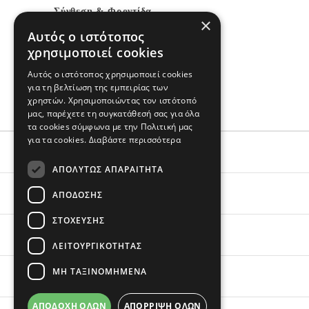
Σύνθεση & Φροντίδα
×
Αυτός ο ιστότοπος
100% Πολυεστέρας σέπρα
χρησιμοποιεί cookies
Φόδρα κουκούλας:100% Βαμβάκι ριπ
Εισαγωγής
Αυτός ο ιστότοπος χρησιμοποιεί cookies
για τη βελτίωση της εμπειρίας των
Πλένεται στο πλυντήριο
χρηστών. Χρησιμοποιώντας τον ιστότοπό
μας, παρέχετε τη συγκατάθεσή σας για όλα
τα cookies σύμφωνα με την Πολιτική μας
για τα cookies.
Διαβάστε περισσότερα
ΕΞΥΠΗΡΕΤΗΣΗ
ΑΠΟΛΎΤΩΣ ΑΠΑΡΑΊΤΗΤΑ
ΟΙ ΑΓΟΡΕΣ ΣΟΥ
ΑΠΌΔΟΣΗΣ
ΣΤΌΧΕΥΣΗΣ
ΣΧΕΤΙΚΑ ΜΕ ΕΜΑΣ
ΛΕΙΤΟΥΡΓΙΚΌΤΗΤΑΣ
ΜΗ ΤΑΞΙΝΟΜΗΜΈΝΑ
BRANDS
ΑΠΟΔΟΧΉ ΌΛΩΝ
ΑΠΌΡΡΙΨΗ ΌΛΩΝ