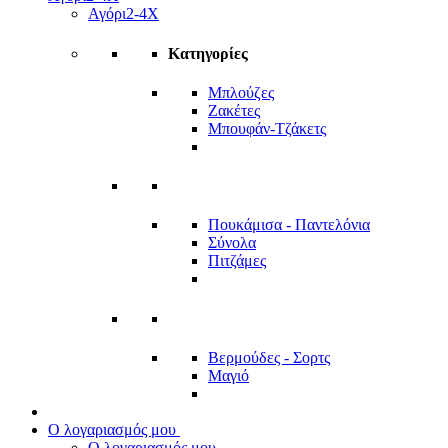
Αγόρι
2-4Χ
Κατηγορίες
Μπλούζες
Ζακέτες
Μπουφάν-Τζάκετς
Πουκάμισα - Παντελόνια
Σύνολα
Πιτζάμες
Βερμούδες - Σορτς
Μαγιό
Ο λογαριασμός μου
Ο λογαριασμός μου