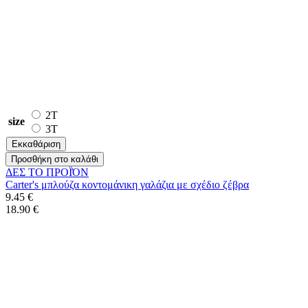
2T
size
3T
Εκκαθάριση
Προσθήκη στο καλάθι
ΔΕΣ ΤO ΠΡΟΪΌΝ
Carter's μπλούζα κοντομάνικη γαλάζια με σχέδιο ζέβρα
9.45 €
18.90 €