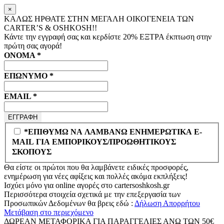
×
ΚΑΛΩΣ ΗΡΘΑΤΕ ΣΤΗΝ ΜΕΓΑΛΗ ΟΙΚΟΓΕΝΕΙΑ ΤΩΝ
CARTER’S & OSHKOSH!!
Κάντε την εγγραφή σας και κερδίστε
20% ΕΞΤΡΑ
έκπτωση στην
πρώτη σας αγορά!
ΟΝΟΜΑ
*
ΕΠΩΝΥΜΟ
*
EMAIL
*
*ΕΠΙΘΥΜΩ ΝΑ ΛΑΜΒΑΝΩ ΕΝΗΜΕΡΩΤΙΚΑ E-
MAIL ΓΙΑ ΕΜΠΟΡΙΚΟΥΣ/ΠΡΟΩΘΗΤΙΚΟΥΣ
ΣΚΟΠΟΥΣ
Θα είστε οι πρώτοι που θα λαμβάνετε ειδικές προσφορές,
ενημέρωση για νέες αφίξεις και πολλές ακόμα εκπλήξεις!
Ισχύει μόνο για online αγορές στο
cartersoshkosh.gr
Περισσότερα στοιχεία σχετικά με την επεξεργασία των
Προσωπικών Δεδομένων θα βρεις εδώ :
Δήλωση Απορρήτου
Μετάβαση στο περιεχόμενο
ΔΩΡΕΑΝ ΜΕΤΑΦΟΡΙΚΑ ΓΙΑ ΠΑΡΑΓΓΕΛΙΕΣ ΑΝΩ ΤΩΝ 50€