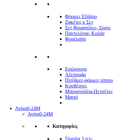
Φόρμες Εξόδου
Ζακέτες κ Σετ
Σετ Φουφούλες- Σορτς
Παντελόνια- Κολάν
Φορέματα
Εσώρουχα
Αξεσουάρ
Πιτζάμες-φόρμες ύπνου
Κουβέρτες
Μπουρνούζια-Πετσέτες
Μαγιό
Αγόρι
0-24Μ
Αγόρι
0-24Μ
Κατηγορίες
Σύνολα 3 τεμ.