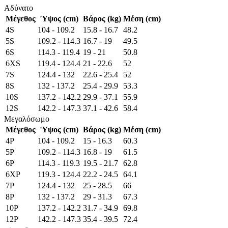
Αδύνατο
Μέγεθος
Ύψος (cm)
Βάρος (kg)
Μέση (cm)
4S
104 - 109.2
15.8 - 16.7
48.2
5S
109.2 - 114.3
16.7 - 19
49.5
6S
114.3 - 119.4
19 - 21
50.8
6XS
119.4 - 124.4
21 - 22.6
52
7S
124.4 - 132
22.6 - 25.4
52
8S
132 - 137.2
25.4 - 29.9
53.3
10S
137.2 - 142.2
29.9 - 37.1
55.9
12S
142.2 - 147.3
37.1 - 42.6
58.4
Μεγαλόσωμο
Μέγεθος
Ύψος (cm)
Βάρος (kg)
Μέση (cm)
4P
104 - 109.2
15 - 16.3
60.3
5P
109.2 - 114.3
16.8 - 19
61.5
6P
114.3 - 119.3
19.5 - 21.7
62.8
6XP
119.3 - 124.4
22.2 - 24.5
64.1
7P
124.4 - 132
25 - 28.5
66
8P
132 - 137.2
29 - 31.3
67.3
10P
137.2 - 142.2
31.7 - 34.9
69.8
12P
142.2 - 147.3
35.4 - 39.5
72.4