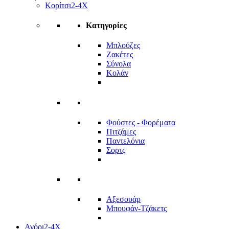
Κορίτσι
2-4Χ
Κατηγορίες
Μπλούζες
Ζακέτες
Σύνολα
Κολάν
Φούστες - Φορέματα
Πιτζάμες
Παντελόνια
Σορτς
Αξεσουάρ
Μπουφάν-Τζάκετς
Αγόρι
2-4Χ