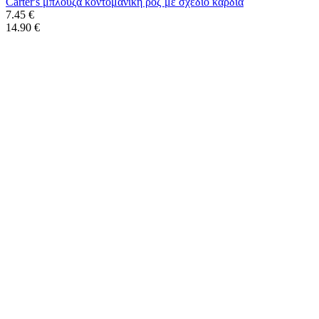
Carter's μπλούζα κοντομάνικη ροζ με σχέδιο καρδιά
7.45 €
14.90 €