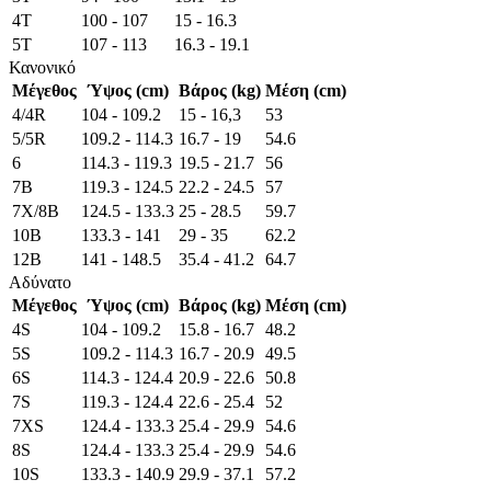
4T
100 - 107
15 - 16.3
5T
107 - 113
16.3 - 19.1
Κανονικό
Μέγεθος
Ύψος (cm)
Βάρος (kg)
Μέση (cm)
4/4R
104 - 109.2
15 - 16,3
53
5/5R
109.2 - 114.3
16.7 - 19
54.6
6
114.3 - 119.3
19.5 - 21.7
56
7B
119.3 - 124.5
22.2 - 24.5
57
7X/8B
124.5 - 133.3
25 - 28.5
59.7
10B
133.3 - 141
29 - 35
62.2
12B
141 - 148.5
35.4 - 41.2
64.7
Αδύνατο
Μέγεθος
Ύψος (cm)
Βάρος (kg)
Μέση (cm)
4S
104 - 109.2
15.8 - 16.7
48.2
5S
109.2 - 114.3
16.7 - 20.9
49.5
6S
114.3 - 124.4
20.9 - 22.6
50.8
7S
119.3 - 124.4
22.6 - 25.4
52
7XS
124.4 - 133.3
25.4 - 29.9
54.6
8S
124.4 - 133.3
25.4 - 29.9
54.6
10S
133.3 - 140.9
29.9 - 37.1
57.2