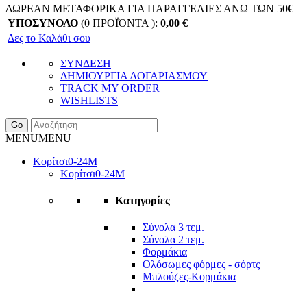
ΔΩΡΕΑΝ ΜΕΤΑΦΟΡΙΚΑ ΓΙΑ ΠΑΡΑΓΓΕΛΙΕΣ ΑΝΩ ΤΩΝ 50€
ΥΠΟΣΥΝΟΛΟ
(0 ΠΡΟΪΌΝΤΑ ):
0,00
€
Δες το Καλάθι σου
ΣΥΝΔΕΣΗ
ΔΗΜΙΟΥΡΓΙΑ ΛΟΓΑΡΙΑΣΜΟΥ
TRACK MY ORDER
WISHLISTS
Go
MENU
MENU
Κορίτσι
0-24Μ
Κορίτσι
0-24Μ
Κατηγορίες
Σύνολα 3 τεμ.
Σύνολα 2 τεμ.
Φορμάκια
Ολόσωμες φόρμες - σόρτς
Μπλούζες-Κορμάκια