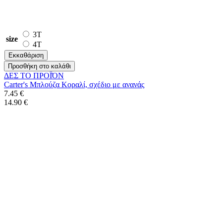
3T
size
4T
Εκκαθάριση
Προσθήκη στο καλάθι
ΔΕΣ ΤO ΠΡΟΪΌΝ
Carter's Μπλούζα Κοραλί, σχέδιο με ανανάς
7.45 €
14.90 €