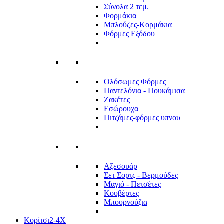
Σύνολα 2 τεμ.
Φορμάκια
Μπλούζες-Κορμάκια
Φόρμες Εξόδου
Ολόσωμες Φόρμες
Παντελόνια - Πουκάμισα
Ζακέτες
Εσώρουχα
Πιτζάμες-φόρμες υπνου
Αξεσουάρ
Σετ Σορτς - Βερμούδες
Μαγιό - Πετσέτες
Κουβέρτες
Μπουρνούζια
Κορίτσι
2-4Χ