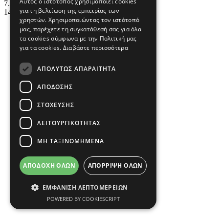
Αυτός ο ιστότοπος χρησιμοποιεί cookies
7.45 €
για τη βελτίωση της εμπειρίας των
14.90 €
χρηστών. Χρησιμοποιώντας τον ιστότοπό
μας, παρέχετε τη συγκατάθεσή σας για όλα
τα cookies σύμφωνα με την Πολιτική μας
για τα cookies.
Διαβάστε περισσότερα
ΑΠΟΛΎΤΩΣ ΑΠΑΡΑΊΤΗΤΑ
ΑΠΌΔΟΣΗΣ
ΣΤΌΧΕΥΣΗΣ
ΛΕΙΤΟΥΡΓΙΚΌΤΗΤΑΣ
ΜΗ ΤΑΞΙΝΟΜΗΜΈΝΑ
ΑΠΟΔΟΧΉ ΌΛΩΝ
ΑΠΌΡΡΙΨΗ ΌΛΩΝ
ΕΜΦΆΝΙΣΗ ΛΕΠΤΟΜΕΡΕΙΏΝ
POWERED BY COOKIESCRIPT