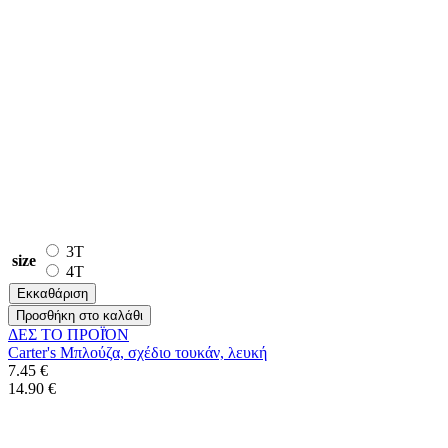
3T
size
4T
Εκκαθάριση
Προσθήκη στο καλάθι
ΔΕΣ ΤO ΠΡΟΪΌΝ
Carter's Μπλούζα, σχέδιο τουκάν, λευκή
7.45 €
14.90 €