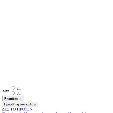
2T
size
3T
Εκκαθάριση
Προσθήκη στο καλάθι
ΔΕΣ ΤO ΠΡΟΪΌΝ