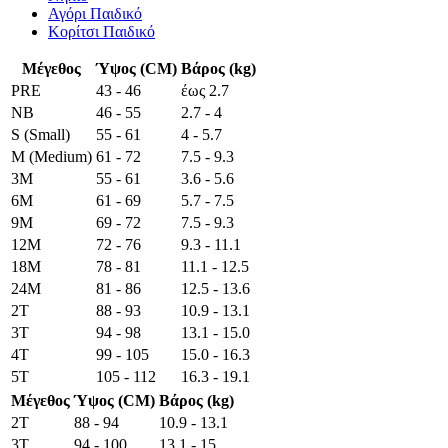
Αγόρι Παιδικό
Κορίτσι Παιδικό
Μέγεθος
Ύψος (CM)
Βάρος (kg)
PRE
43 - 46
έως 2.7
NB
46 - 55
2.7 - 4
S (Small)
55 - 61
4 - 5.7
M (Medium)
61 - 72
7.5 - 9.3
3M
55 - 61
3.6 - 5.6
6M
61 - 69
5.7 - 7.5
9M
69 - 72
7.5 - 9.3
12M
72 - 76
9.3 - 11.1
18M
78 - 81
11.1 - 12.5
24M
81 - 86
12.5 - 13.6
2T
88 - 93
10.9 - 13.1
3T
94 - 98
13.1 - 15.0
4T
99 - 105
15.0 - 16.3
5T
105 - 112
16.3 - 19.1
Μέγεθος
Ύψος (CM)
Βάρος (kg)
2T
88 - 94
10.9 - 13.1
3T
94 - 100
13.1 - 15