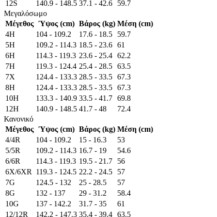
12S
140.9 - 148.5
37.1 - 42.6
59.7
Μεγαλόσωμο
Μέγεθος
Ύψος (cm)
Βάρος (kg)
Μέση (cm)
4H
104 - 109.2
17.6 - 18.5
59.7
5H
109.2 - 114.3
18.5 - 23.6
61
6H
114.3 - 119.3
23.6 - 25.4
62.2
7H
119.3 - 124.4
25.4 - 28.5
63.5
7X
124.4 - 133.3
28.5 - 33.5
67.3
8H
124.4 - 133.3
28.5 - 33.5
67.3
10H
133.3 - 140.9
33.5 - 41.7
69.8
12H
140.9 - 148.5
41.7 - 48
72.4
Κανονικό
Μέγεθος
Ύψος (cm)
Βάρος (kg)
Μέση (cm)
4/4R
104 - 109.2
15 - 16.3
53
5/5R
109.2 - 114.3
16.7 - 19
54.6
6/6R
114.3 - 119.3
19.5 - 21.7
56
6X/6XR
119.3 - 124.5
22.2 - 24.5
57
7G
124.5 - 132
25 - 28.5
57
8G
132 - 137
29 - 31.2
58.4
10G
137 - 142.2
31.7 - 35
61
12/12R
142.2 - 147.3
35.4 - 39.4
63.5