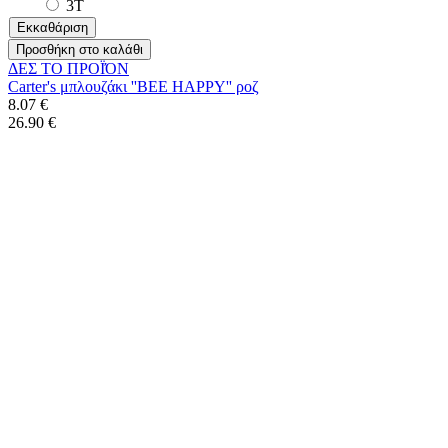
3T
Εκκαθάριση
Προσθήκη στο καλάθι
ΔΕΣ ΤO ΠΡΟΪΌΝ
Carter's μπλουζάκι ''BEE HAPPY'' ροζ
8.07 €
26.90 €