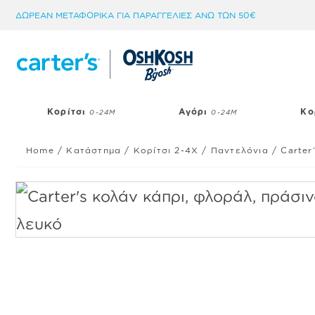
Μετάβαση
ΔΩΡΕΑΝ ΜΕΤΑΦΟΡΙΚΑ ΓΙΑ ΠΑΡΑΓΓΕΛΙΕΣ ΑΝΩ ΤΩΝ 50€
στο
περιεχόμενο
Κορίτσι
Αγόρι
Κο
0-24Μ
0-24Μ
Home
/
Κατάστημα
/
Κορίτσι 2-4Χ
/
Παντελόνια
/
Carter