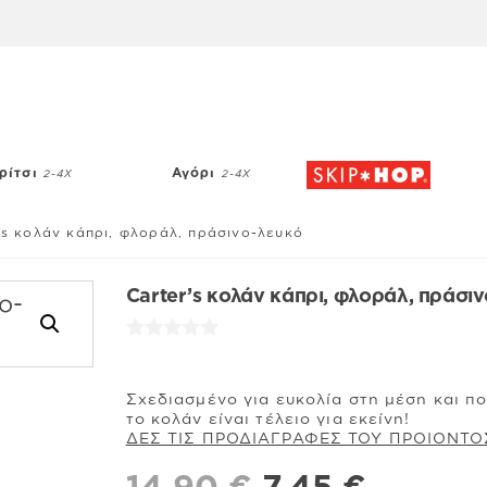
ρίτσι
Αγόρι
2-4Χ
2-4Χ
’s κολάν κάπρι, φλοράλ, πράσινο-λευκό
Carter’s κολάν κάπρι, φλοράλ, πράσι
Σχεδιασμένο για ευκολία στη μέση και π
το κολάν είναι τέλειο για εκείνη!
ΔΕΣ ΤΙΣ ΠΡΟΔΙΑΓΡΑΦΕΣ ΤΟΥ ΠΡΟΙΟΝΤΟ
Original
Η
14,90
€
7,45
€