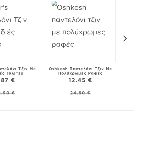
αντελόνι Τζιν Με
Oshkosh Παντελόνι Τζιν Με
Oshko
ές Γκλίτερ
Πολύχρωμες Ραφές
Σκ
.87 €
12.45 €
2.90 €
24.90 €