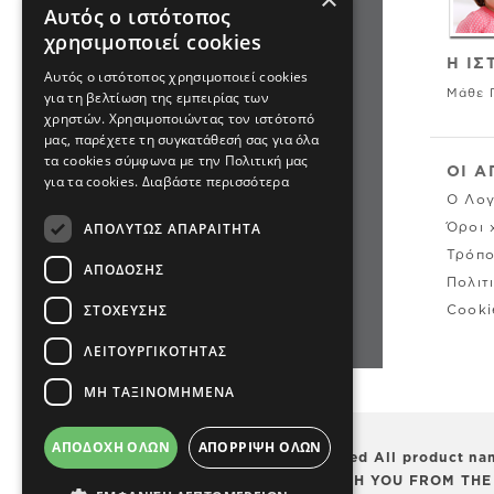
Αυτός ο ιστότοπος
χρησιμοποιεί cookies
ΠΟΛΙΤΙΚΗ ΕΠΙΣΤΡΟΦΩΝ &
Η ΙΣ
Αυτός ο ιστότοπος χρησιμοποιεί cookies
ΑΛΛΑΓΩΝ
Μάθε 
για τη βελτίωση της εμπειρίας των
SITEMAP
χρηστών. Χρησιμοποιώντας τον ιστότοπό
μας, παρέχετε τη συγκατάθεσή σας για όλα
τα cookies σύμφωνα με την Πολιτική μας
ΟΙ Α
για τα cookies.
Διαβάστε περισσότερα
ΕΠΙΚΟΙΝΩΝΙΑ
Ο Λογ
2310500441
ΑΠΟΛΎΤΩΣ ΑΠΑΡΑΊΤΗΤΑ
Όροι 
Τρόπο
info@cartersoshkosh.gr
ΑΠΌΔΟΣΗΣ
Πολιτ
ΣΤΌΧΕΥΣΗΣ
Cooki
ΛΕΙΤΟΥΡΓΙΚΌΤΗΤΑΣ
ΜΗ ΤΑΞΙΝΟΜΗΜΈΝΑ
ΑΠΟΔΟΧΉ ΌΛΩΝ
ΑΠΌΡΡΙΨΗ ΌΛΩΝ
©2018 Carter’s, Inc . All rights reserved All product
CARTER’S LITTLE BABY BASICS, WITH YOU FROM THE