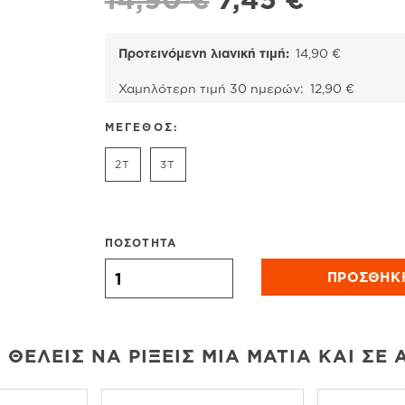
price
τρέχου
was:
τιμή
Προτεινόμενη λιανική τιμή:
14,90
€
14,90 €.
είναι:
Χαμηλότερη τιμή 30 ημερών:
12,90
€
7,45 €.
ΜΕΓΕΘΟΣ:
2T
3T
ΠΟΣΟΤΗΤΑ
Carter's κολάν κάπρι, φλοράλ, πράσινο-λευκ
ΠΡΟΣΘΉΚ
 ΘΈΛΕΙΣ ΝΑ ΡΊΞΕΙΣ ΜΙΑ ΜΑΤΙΆ ΚΑΙ ΣΕ 