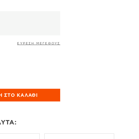
σα
ΕΥΡΕΣΗ ΜΕΓΕΘΟΥΣ
ό ποσότητα
Η ΣΤΟ ΚΑΛΆΘΙ
ΑΥΤΆ: