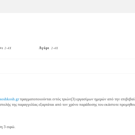
σι
Αγόρι
2-4Χ
2-4Χ
soshkosh.gr
πραγματοποιούνται εντός τριών(3) εργασίμων ημερών από την επιβεβαίω
τολής της παραγγελίας εξαρτάται από τον χρόνο παράδοσης του εκάστοτε προμηθευτή
η 3 ευρώ.