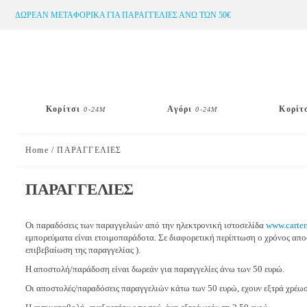
Μετάβαση
ΔΩΡΕΑΝ ΜΕΤΑΦΟΡΙΚΑ ΓΙΑ ΠΑΡΑΓΓΕΛΙΕΣ ΑΝΩ ΤΩΝ 50€
στο
περιεχόμενο
Κορίτσι
Αγόρι
Κορίτ
0-24Μ
0-24Μ
Home
/
ΠΑΡΑΓΓΕΛΙΕΣ
ΠΑΡΑΓΓΕΛΙΕΣ
Οι παραδόσεις των παραγγελιών από την ηλεκτρονική ιστοσελίδα
www.carter
εμπορεύματα είναι ετοιμοπαράδοτα. Σε διαφορετική περίπτωση ο χρόνος αποσ
επιβεβαίωση της παραγγελίας ).
Η αποστολή/παράδοση είναι δωρεάν για παραγγελίες άνω των 50 ευρώ.
Οι αποστολές/παραδόσεις παραγγελιών κάτω των 50 ευρώ, εχουν εξτρά χρέωσ