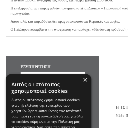
Η αντικαταβολή, ανεξαρτήτως ποσού, έχει εξτρά χρέωση 2.50 ευρώ.
Η επεξεργασία των παραγγελιών πραγματοποιείται Δευτέρα – Παρασκευή από 
παραγγελίας.
Αποστολές και παραδόσεις δεν πραγματοποιούνται Κυριακές και αργίες.
Ο Πελάτης αναλαμβάνει την υποχρέωση να παράσχει κάθε δυνατή πρόσβαση 
ΕΞΥΠΗΡΕΤΗΣΗ
×
ΠΑΡΑΓΓΕΛΙΕΣ
Αυτός ο ιστότοπος
ΠΟΛΙΤΙΚΗ ΕΠΙΣΤΡΟΦΩΝ & ΑΛΛΑΓΩΝ
χρησιμοποιεί cookies
SITEMAP
Αυτός ο ιστότοπος χρησιμοποιεί cookies
για τη βελτίωση της εμπειρίας των
Η ΙΣ
χρηστών. Χρησιμοποιώντας τον ιστότοπό
μας, παρέχετε τη συγκατάθεσή σας για όλα
ΕΠΙΚΟΙΝΩΝΙΑ
Μάθε Π
τα cookies σύμφωνα με την Πολιτική μας
2310500441
info@cartersoshkosh.gr
για τα cookies.
Διαβάστε περισσότερα