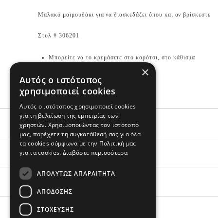
Μαλακό μαϊμουδάκι για να διασκεδάζει όπου και αν βρίσκεστε
Στυλ # 306201
Μπορείτε να το κρεμάσετε στο καρότσι, στο κάθισμα
αυτοκινήτου ή το πορτ- μπεμπέ
×
Αυτός ο ιστότοπος
BPA-free, PVC-free & Phthalate-free
χρησιμοποιεί cookies
Αυτός ο ιστότοπος χρησιμοποιεί cookies
για τη βελτίωση της εμπειρίας των
ΕΞΥΠΗΡΕΤΗΣΗ
χρηστών. Χρησιμοποιώντας τον ιστότοπό
μας, παρέχετε τη συγκατάθεσή σας για όλα
τα cookies σύμφωνα με την Πολιτική μας
για τα cookies.
Διαβάστε περισσότερα
ΟΙ ΑΓΟΡΕΣ ΣΟΥ
ΑΠΟΛΎΤΩΣ ΑΠΑΡΑΊΤΗΤΑ
ΣΧΕΤΙΚΑ ΜΕ ΕΜΑΣ
ΑΠΌΔΟΣΗΣ
ΣΤΌΧΕΥΣΗΣ
BRANDS