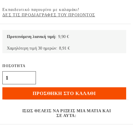
Εκπαιδευτικό παγουρίνο με καλαμάκι!
ΔΕΣ ΤΙΣ ΠΡΟΔΙΑΓΡΑΦΕΣ ΤΟΥ ΠΡΟΙΟΝΤΟΣ
Προτεινόμενη λιανική τιμή:
9,90
€
Χαμηλότερη τιμή 30 ημερών:
8,91
€
ΠΟΣΟΤΗΤΑ
Skip Hop Zoo Πλαστικό Παγουρίνο με Καλαμάκι Καρχαρίας - 384,5
ml ποσότητα
ΠΡΟΣΘΉΚΗ ΣΤΟ ΚΑΛΆΘΙ
ΊΣΩΣ ΘΈΛΕΙΣ ΝΑ ΡΊΞΕΙΣ ΜΙΑ ΜΑΤΙΆ ΚΑΙ
ΣΕ ΑΥΤΆ: