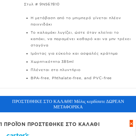
Στυλ # 9N567810
Η μετάβαση από το μπιμπερό γίνεται πλέον
παιχνιδάκι
Το καλαμάκι λυγίζει, ώστε όταν κλείνει το
καπάκι, να παραμένει καθαρό και να μην τρέχει
σταγόνα
Ιμάντας για εύκολο και ασφαλές κράτημα
Χωρητικότητα 385ml
Πλένεται στο πλυντήριο
BPA-free, Phthalate-free, and PVC-free
ΠΡΟΣΤΕΘΗΚE ΣΤΟ ΚΑΛΑΘΙ! Μόλις κερδίσατε ΔΩΡΕΑΝ
ΜΕΤΑΦΟΡΙΚΑ
×
1 ΠΡΟΪΌΝ ΠΡΟΣΤΕΘΗΚΕ ΣΤΟ ΚΑΛΑΘΙ