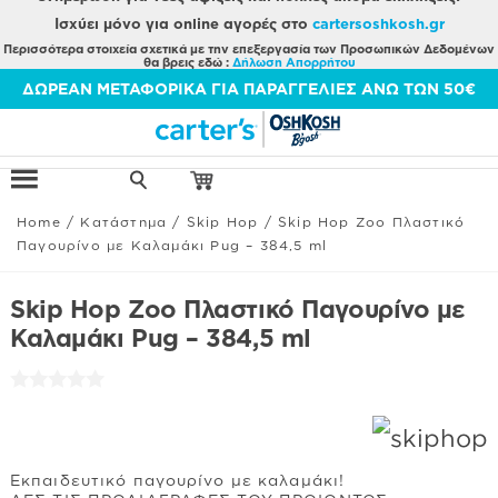
Ισχύει μόνο για online αγορές στο
cartersoshkosh.gr
Περισσότερα στοιχεία σχετικά με την επεξεργασία των Προσωπικών Δεδομένων
θα βρεις εδώ :
Δήλωση Απορρήτου
Μετάβαση
ΔΩΡΕΑΝ ΜΕΤΑΦΟΡΙΚΑ ΓΙΑ ΠΑΡΑΓΓΕΛΙΕΣ ΑΝΩ ΤΩΝ 50€
στο
περιεχόμενο
Home
/
Κατάστημα
/
Skip Hop
/
Skip Hop Zoo Πλαστικό
Παγουρίνο με Καλαμάκι Pug – 384,5 ml
Skip Hop Zoo Πλαστικό Παγουρίνο με
Καλαμάκι Pug – 384,5 ml
Εκπαιδευτικό παγουρίνο με καλαμάκι!