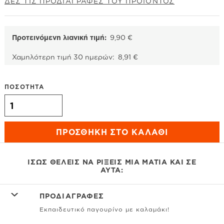
ΔΕΣ ΤΙΣ ΠΡΟΔΙΑΓΡΑΦΕΣ ΤΟΥ ΠΡΟΙΟΝΤΟΣ
Προτεινόμενη λιανική τιμή:
9,90
€
Χαμηλότερη τιμή 30 ημερών:
8,91
€
ΠΟΣΟΤΗΤΑ
Skip Hop Zoo Πλαστικό Παγουρίνο με Καλαμάκι Pug - 384,5
ml ποσότητα
ΠΡΟΣΘΉΚΗ ΣΤΟ ΚΑΛΆΘΙ
ΊΣΩΣ ΘΈΛΕΙΣ ΝΑ ΡΊΞΕΙΣ ΜΙΑ ΜΑΤΙΆ ΚΑΙ ΣΕ
ΑΥΤΆ:
ΠΡΟΔΙΑΓΡΑΦΕΣ
Εκπαιδευτικό παγουρίνο με καλαμάκι!