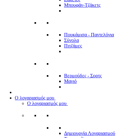
Μπουφάν-Τζάκετς
Πουκάμισα - Παντελόνια
Σύνολα
Πιτζάμες
Βερμούδες - Σορτς
Μαγιό
Ο λογαριασμός μου
Ο λογαριασμός μου
Δημιουργία Λογαριασμού