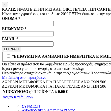
×
ΚΑΛΩΣ ΗΡΘΑΤΕ ΣΤΗΝ ΜΕΓΑΛΗ ΟΙΚΟΓΕΝΕΙΑ ΤΩΝ CARTER
Κάντε την εγγραφή σας και κερδίστε
20% ΕΞΤΡΑ
έκπτωση στην πρώ
ΟΝΟΜΑ
*
ΕΠΩΝΥΜΟ
*
EMAIL
*
*ΕΠΙΘΥΜΩ ΝΑ ΛΑΜΒΑΝΩ ΕΝΗΜΕΡΩΤΙΚΑ E-MAIL
Θα είστε οι πρώτοι που θα λαμβάνετε ειδικές προσφορές, ενημέρωση
Ισχύει μόνο για online αγορές στο
cartersoshkosh.gr
Περισσότερα στοιχεία σχετικά με την επεξεργασία των Προσωπικώ
Μετάβαση στο περιεχόμενο
ΔΩΡΕΑΝ ΜΕΤΑΦΟΡΙΚΑ ΓΙΑ ΠΑΡΑΓΓΕΛΙΕΣ ΑΝΩ ΤΩΝ 50€
ΔΩΡΕΑΝ ΜΕΤΑΦΟΡΙΚΑ ΓΙΑ ΠΑΡΑΓΓΕΛΙΕΣ ΑΝΩ ΤΩΝ 50€
ΥΠΟΣΥΝΟΛΟ
(0 ΠΡΟΪΌΝΤΑ ):
0,00
€
Δες το Καλάθι σου
ΣΥΝΔΕΣΗ
ΔΗΜΙΟΥΡΓΙΑ ΛΟΓΑΡΙΑΣΜΟΥ