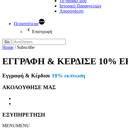
Το προφίλ μου
Ιστορικό Παραγγελιών
Αποσύνδεση
Περισσότερα
Επιστροφή
Go
Home
/
Subscribe
ΕΓΓΡΑΦΗ & ΚΕΡΔΙΣΕ
10% 
Εγγραφή & Κέρδισε
10% εκπτωση
ΑΚΟΛΟΥΘΗΣΕ ΜΑΣ
ΕΞΥΠΗΡΕΤΗΣΗ
MENU
MENU