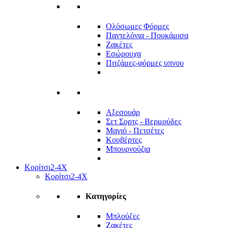
Ολόσωμες Φόρμες
Παντελόνια - Πουκάμισα
Ζακέτες
Εσώρουχα
Πιτζάμες-φόρμες υπνου
Αξεσουάρ
Σετ Σορτς - Βερμούδες
Μαγιό - Πετσέτες
Κουβέρτες
Μπουρνούζια
Κορίτσι
2-4Χ
Κορίτσι
2-4Χ
Κατηγορίες
Μπλούζες
Ζακέτες