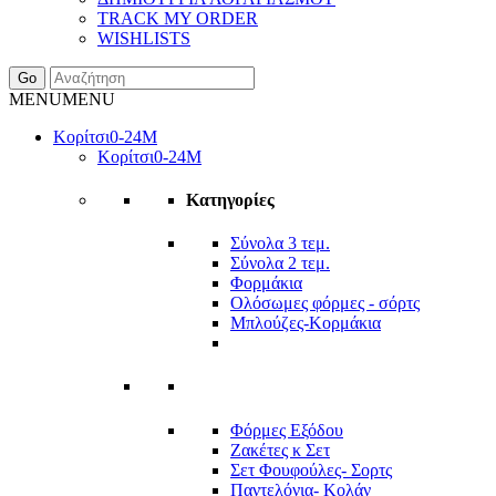
TRACK MY ORDER
WISHLISTS
Go
MENU
MENU
Κορίτσι
0-24Μ
Κορίτσι
0-24Μ
Κατηγορίες
Σύνολα 3 τεμ.
Σύνολα 2 τεμ.
Φορμάκια
Ολόσωμες φόρμες - σόρτς
Μπλούζες-Κορμάκια
Φόρμες Εξόδου
Ζακέτες κ Σετ
Σετ Φουφούλες- Σορτς
Παντελόνια- Κολάν