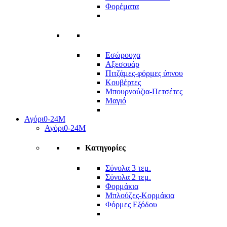
Φορέματα
Εσώρουχα
Αξεσουάρ
Πιτζάμες-φόρμες ύπνου
Κουβέρτες
Μπουρνούζια-Πετσέτες
Μαγιό
Αγόρι
0-24Μ
Αγόρι
0-24Μ
Κατηγορίες
Σύνολα 3 τεμ.
Σύνολα 2 τεμ.
Φορμάκια
Μπλούζες-Κορμάκια
Φόρμες Εξόδου