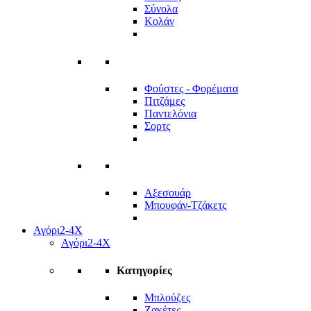
Σύνολα
Κολάν
Φούστες - Φορέματα
Πιτζάμες
Παντελόνια
Σορτς
Αξεσουάρ
Μπουφάν-Τζάκετς
Αγόρι
2-4Χ
Αγόρι
2-4Χ
Κατηγορίες
Μπλούζες
Ζακέτες