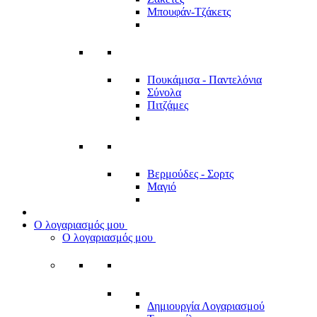
Μπουφάν-Τζάκετς
Πουκάμισα - Παντελόνια
Σύνολα
Πιτζάμες
Βερμούδες - Σορτς
Μαγιό
Ο λογαριασμός μου
Ο λογαριασμός μου
Δημιουργία Λογαριασμού