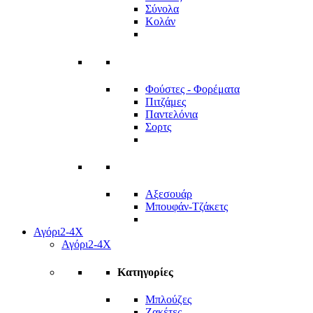
Σύνολα
Κολάν
Φούστες - Φορέματα
Πιτζάμες
Παντελόνια
Σορτς
Αξεσουάρ
Μπουφάν-Τζάκετς
Αγόρι
2-4Χ
Αγόρι
2-4Χ
Κατηγορίες
Μπλούζες
Ζακέτες