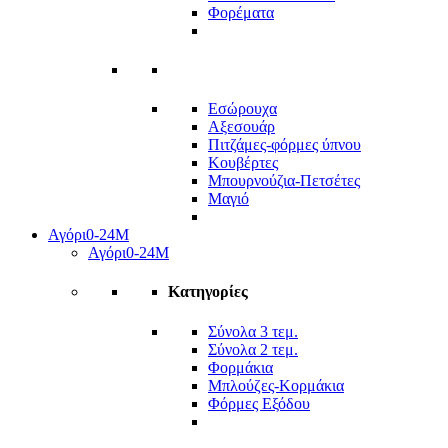
Φορέματα
Εσώρουχα
Αξεσουάρ
Πιτζάμες-φόρμες ύπνου
Κουβέρτες
Μπουρνούζια-Πετσέτες
Μαγιό
Αγόρι
0-24Μ
Αγόρι
0-24Μ
Κατηγορίες
Σύνολα 3 τεμ.
Σύνολα 2 τεμ.
Φορμάκια
Μπλούζες-Κορμάκια
Φόρμες Εξόδου