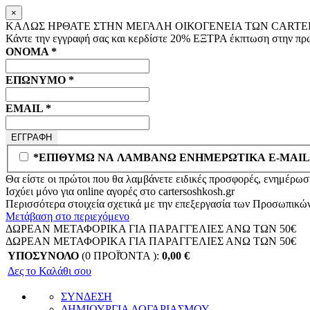
×
ΚΑΛΩΣ ΗΡΘΑΤΕ ΣΤΗΝ ΜΕΓΑΛΗ ΟΙΚΟΓΕΝΕΙΑ ΤΩΝ CARTER
Κάντε την εγγραφή σας και κερδίστε
20% ΕΞΤΡΑ
έκπτωση στην πρώ
ΟΝΟΜΑ
*
ΕΠΩΝΥΜΟ
*
EMAIL
*
*ΕΠΙΘΥΜΩ ΝΑ ΛΑΜΒΑΝΩ ΕΝΗΜΕΡΩΤΙΚΑ E-MAIL
Θα είστε οι πρώτοι που θα λαμβάνετε ειδικές προσφορές, ενημέρωση
Ισχύει μόνο για online αγορές στο
cartersoshkosh.gr
Περισσότερα στοιχεία σχετικά με την επεξεργασία των Προσωπικώ
Μετάβαση στο περιεχόμενο
ΔΩΡΕΑΝ ΜΕΤΑΦΟΡΙΚΑ ΓΙΑ ΠΑΡΑΓΓΕΛΙΕΣ ΑΝΩ ΤΩΝ 50€
ΔΩΡΕΑΝ ΜΕΤΑΦΟΡΙΚΑ ΓΙΑ ΠΑΡΑΓΓΕΛΙΕΣ ΑΝΩ ΤΩΝ 50€
ΥΠΟΣΥΝΟΛΟ
(0 ΠΡΟΪΌΝΤΑ ):
0,00
€
Δες το Καλάθι σου
ΣΥΝΔΕΣΗ
ΔΗΜΙΟΥΡΓΙΑ ΛΟΓΑΡΙΑΣΜΟΥ