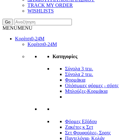
TRACK MY ORDER
WISHLISTS
Go
MENU
MENU
Κορίτσι
0-24Μ
Κορίτσι
0-24Μ
Κατηγορίες
Σύνολα 3 τεμ.
Σύνολα 2 τεμ.
Φορμάκια
Ολόσωμες φόρμες - σόρτς
Μπλούζες-Κορμάκια
Φόρμες Εξόδου
Ζακέτες κ Σετ
Σετ Φουφούλες- Σορτς
Παντελόνια- Κολάν