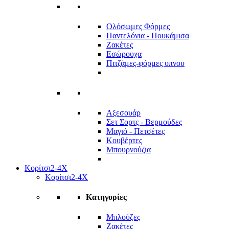
Ολόσωμες Φόρμες
Παντελόνια - Πουκάμισα
Ζακέτες
Εσώρουχα
Πιτζάμες-φόρμες υπνου
Αξεσουάρ
Σετ Σορτς - Βερμούδες
Μαγιό - Πετσέτες
Κουβέρτες
Μπουρνούζια
Κορίτσι
2-4Χ
Κορίτσι
2-4Χ
Κατηγορίες
Μπλούζες
Ζακέτες