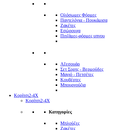
Ολόσωμες Φόρμες
Παντελόνια - Πουκάμισα
Ζακέτες
Εσώρουχα
Πιτζάμες-φόρμες υπνου
Αξεσουάρ
Σετ Σορτς - Βερμούδες
Μαγιό - Πετσέτες
Κουβέρτες
Μπουρνούζια
Κορίτσι
2-4Χ
Κορίτσι
2-4Χ
Κατηγορίες
Μπλούζες
Ζακέτες