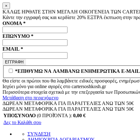
×
ΚΑΛΩΣ ΗΡΘΑΤΕ ΣΤΗΝ ΜΕΓΑΛΗ ΟΙΚΟΓΕΝΕΙΑ ΤΩΝ CARTER
Κάντε την εγγραφή σας και κερδίστε
20% ΕΞΤΡΑ
έκπτωση στην πρώ
ΟΝΟΜΑ
*
ΕΠΩΝΥΜΟ
*
EMAIL
*
*ΕΠΙΘΥΜΩ ΝΑ ΛΑΜΒΑΝΩ ΕΝΗΜΕΡΩΤΙΚΑ E-MAIL
Θα είστε οι πρώτοι που θα λαμβάνετε ειδικές προσφορές, ενημέρωση
Ισχύει μόνο για online αγορές στο
cartersoshkosh.gr
Περισσότερα στοιχεία σχετικά με την επεξεργασία των Προσωπικώ
Μετάβαση στο περιεχόμενο
ΔΩΡΕΑΝ ΜΕΤΑΦΟΡΙΚΑ ΓΙΑ ΠΑΡΑΓΓΕΛΙΕΣ ΑΝΩ ΤΩΝ 50€
ΔΩΡΕΑΝ ΜΕΤΑΦΟΡΙΚΑ ΓΙΑ ΠΑΡΑΓΓΕΛΙΕΣ ΑΝΩ ΤΩΝ 50€
ΥΠΟΣΥΝΟΛΟ
(0 ΠΡΟΪΌΝΤΑ ):
0,00
€
Δες το Καλάθι σου
ΣΥΝΔΕΣΗ
ΔΗΜΙΟΥΡΓΙΑ ΛΟΓΑΡΙΑΣΜΟΥ