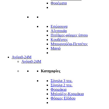
Φορέματα
Εσώρουχα
Αξεσουάρ
Πιτζάμες-φόρμες ύπνου
Κουβέρτες
Μπουρνούζια-Πετσέτες
Μαγιό
Αγόρι
0-24Μ
Αγόρι
0-24Μ
Κατηγορίες
Σύνολα 3 τεμ.
Σύνολα 2 τεμ.
Φορμάκια
Μπλούζες-Κορμάκια
Φόρμες Εξόδου