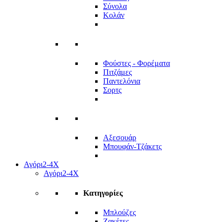
Σύνολα
Κολάν
Φούστες - Φορέματα
Πιτζάμες
Παντελόνια
Σορτς
Αξεσουάρ
Μπουφάν-Τζάκετς
Αγόρι
2-4Χ
Αγόρι
2-4Χ
Κατηγορίες
Μπλούζες
Ζακέτες