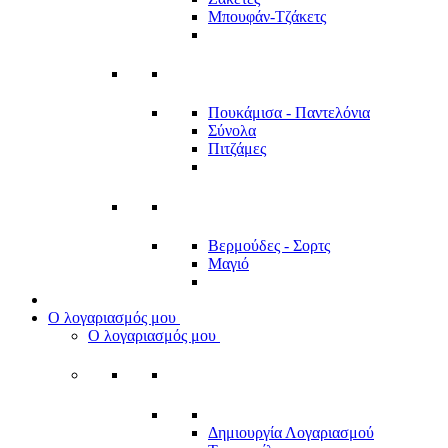
Μπουφάν-Τζάκετς
Πουκάμισα - Παντελόνια
Σύνολα
Πιτζάμες
Βερμούδες - Σορτς
Μαγιό
Ο λογαριασμός μου
Ο λογαριασμός μου
Δημιουργία Λογαριασμού