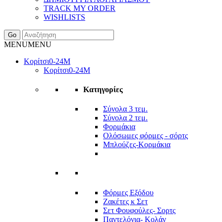
TRACK MY ORDER
WISHLISTS
Go
MENU
MENU
Κορίτσι
0-24Μ
Κορίτσι
0-24Μ
Κατηγορίες
Σύνολα 3 τεμ.
Σύνολα 2 τεμ.
Φορμάκια
Ολόσωμες φόρμες - σόρτς
Μπλούζες-Κορμάκια
Φόρμες Εξόδου
Ζακέτες κ Σετ
Σετ Φουφούλες- Σορτς
Παντελόνια- Κολάν