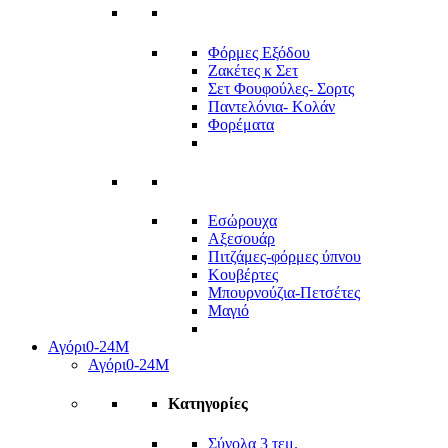
Φόρμες Εξόδου
Ζακέτες κ Σετ
Σετ Φουφούλες- Σορτς
Παντελόνια- Κολάν
Φορέματα
Εσώρουχα
Αξεσουάρ
Πιτζάμες-φόρμες ύπνου
Κουβέρτες
Μπουρνούζια-Πετσέτες
Μαγιό
Αγόρι
0-24Μ
Αγόρι
0-24Μ
Κατηγορίες
Σύνολα 3 τεμ.