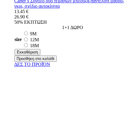
Carter’s Σύνολο δυο τεμαχίων μπλούζα-παντελόνι μαύρο-
γκρι, σχέδιο αυτοκίνητα
13.45 €
26.90 €
50% ΕΚΠΤΩΣΗ
1+1 ΔΩΡΟ
9M
size
12M
18M
Εκκαθάριση
Προσθήκη στο καλάθι
ΔΕΣ ΤO ΠΡΟΪΌΝ