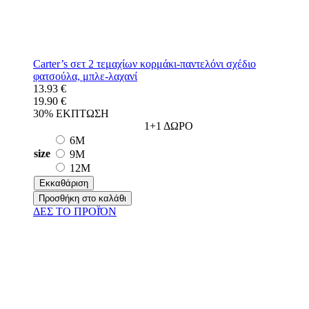
Carter’s σετ 2 τεμαχίων κορμάκι-παντελόνι σχέδιο
φατσούλα, μπλε-λαχανί
13.93 €
19.90 €
30% ΕΚΠΤΩΣΗ
1+1 ΔΩΡΟ
6M
size
9M
12M
Εκκαθάριση
Προσθήκη στο καλάθι
ΔΕΣ ΤO ΠΡΟΪΌΝ