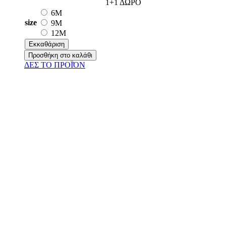
1+1 ΔΩΡΟ
6M
size
9M
12M
Εκκαθάριση
Προσθήκη στο καλάθι
ΔΕΣ ΤO ΠΡΟΪΌΝ