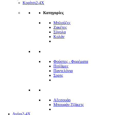
Κορίτσι
2-4Χ
Κατηγορίες
Μπλούζες
Ζακέτες
Σύνολα
Κολάν
Φούστες - Φορέματα
Πιτζάμες
Παντελόνια
Σορτς
Αξεσουάρ
Μπουφάν-Τζάκετς
Αγόρι
2-4Χ