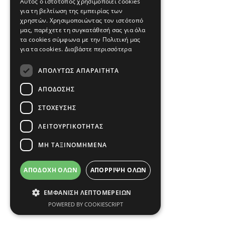
Αυτός ο ιστότοπος χρησιμοποιεί cookies
για τη βελτίωση της εμπειρίας των
χρηστών. Χρησιμοποιώντας τον ιστότοπό
μας, παρέχετε τη συγκατάθεσή σας για όλα
τα cookies σύμφωνα με την Πολιτική μας
για τα cookies.
Διαβάστε περισσότερα
ΑΠΟΛΎΤΩΣ ΑΠΑΡΑΊΤΗΤΑ
ΑΠΌΔΟΣΗΣ
ΣΤΌΧΕΥΣΗΣ
ΛΕΙΤΟΥΡΓΙΚΌΤΗΤΑΣ
ΜΗ ΤΑΞΙΝΟΜΗΜΈΝΑ
ΑΠΟΔΟΧΉ ΌΛΩΝ
ΑΠΌΡΡΙΨΗ ΌΛΩΝ
ΕΜΦΆΝΙΣΗ ΛΕΠΤΟΜΕΡΕΙΏΝ
POWERED BY COOKIESCRIPT