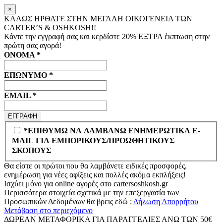
×
ΚΑΛΩΣ ΗΡΘΑΤΕ ΣΤΗΝ ΜΕΓΑΛΗ ΟΙΚΟΓΕΝΕΙΑ ΤΩΝ
CARTER’S & OSHKOSH!!
Κάντε την εγγραφή σας και κερδίστε
20% ΕΞΤΡΑ
έκπτωση στην
πρώτη σας αγορά!
ΟΝΟΜΑ
*
ΕΠΩΝΥΜΟ
*
EMAIL
*
*ΕΠΙΘΥΜΩ ΝΑ ΛΑΜΒΑΝΩ ΕΝΗΜΕΡΩΤΙΚΑ E-
MAIL ΓΙΑ ΕΜΠΟΡΙΚΟΥΣ/ΠΡΟΩΘΗΤΙΚΟΥΣ
ΣΚΟΠΟΥΣ
Θα είστε οι πρώτοι που θα λαμβάνετε ειδικές προσφορές,
ενημέρωση για νέες αφίξεις και πολλές ακόμα εκπλήξεις!
Ισχύει μόνο για online αγορές στο
cartersoshkosh.gr
Περισσότερα στοιχεία σχετικά με την επεξεργασία των
Προσωπικών Δεδομένων θα βρεις εδώ :
Δήλωση Απορρήτου
Μετάβαση στο περιεχόμενο
ΔΩΡΕΑΝ ΜΕΤΑΦΟΡΙΚΑ ΓΙΑ ΠΑΡΑΓΓΕΛΙΕΣ ΑΝΩ ΤΩΝ 50€