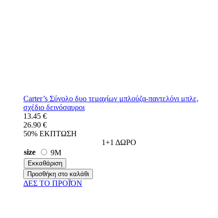
Carter’s Σύνολο δυο τεμαχίων μπλούζα-παντελόνι μπλε,
σχέδιο δεινόσαυροι
13.45 €
26.90 €
50% ΕΚΠΤΩΣΗ
1+1 ΔΩΡΟ
size
9M
Εκκαθάριση
Προσθήκη στο καλάθι
ΔΕΣ ΤO ΠΡΟΪΌΝ