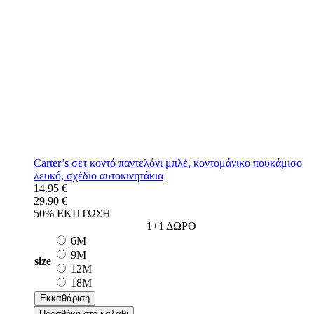
Carter’s σετ κοντό παντελόνι μπλέ, κοντομάνικο πουκάμισο
λευκό, σχέδιο αυτοκινητάκια
14.95 €
29.90 €
50% ΕΚΠΤΩΣΗ
1+1 ΔΩΡΟ
6M
9M
size
12M
18M
Εκκαθάριση
Προσθήκη στο καλάθι