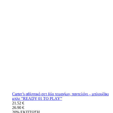
Carter’s αθλητικό σετ δύο τεμαχίων, παντελόνι – μπλουζάκι
μπλε ”READY 01 TO PLAY”
21.52 €
26.90 €
20% ΕΚΠΤΩΣΗ