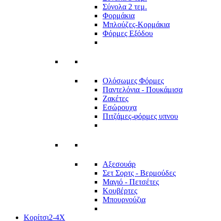
Σύνολα 2 τεμ.
Φορμάκια
Μπλούζες-Κορμάκια
Φόρμες Εξόδου
Ολόσωμες Φόρμες
Παντελόνια - Πουκάμισα
Ζακέτες
Εσώρουχα
Πιτζάμες-φόρμες υπνου
Αξεσουάρ
Σετ Σορτς - Βερμούδες
Μαγιό - Πετσέτες
Κουβέρτες
Μπουρνούζια
Κορίτσι
2-4Χ