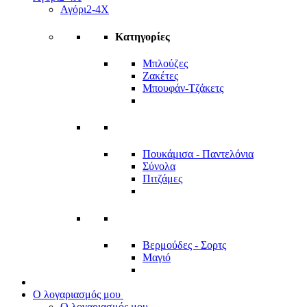
Αγόρι
2-4Χ
Κατηγορίες
Μπλούζες
Ζακέτες
Μπουφάν-Τζάκετς
Πουκάμισα - Παντελόνια
Σύνολα
Πιτζάμες
Βερμούδες - Σορτς
Μαγιό
Ο λογαριασμός μου
Ο λογαριασμός μου