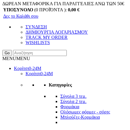
ΔΩΡΕΑΝ ΜΕΤΑΦΟΡΙΚΑ ΓΙΑ ΠΑΡΑΓΓΕΛΙΕΣ ΑΝΩ ΤΩΝ 50€
ΥΠΟΣΥΝΟΛΟ
(0 ΠΡΟΪΌΝΤΑ ):
0,00
€
Δες το Καλάθι σου
ΣΥΝΔΕΣΗ
ΔΗΜΙΟΥΡΓΙΑ ΛΟΓΑΡΙΑΣΜΟΥ
TRACK MY ORDER
WISHLISTS
Go
MENU
MENU
Κορίτσι
0-24Μ
Κορίτσι
0-24Μ
Κατηγορίες
Σύνολα 3 τεμ.
Σύνολα 2 τεμ.
Φορμάκια
Ολόσωμες φόρμες - σόρτς
Μπλούζες-Κορμάκια