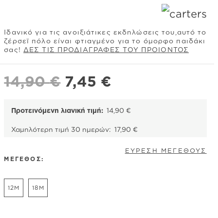
Ιδανικό για τις ανοιξιάτικες εκδηλώσεις του,αυτό το
ζέρσεϊ πόλο είναι φτιαγμένο για το όμορφο παιδάκι
σας!
ΔΕΣ ΤΙΣ ΠΡΟΔΙΑΓΡΑΦΕΣ ΤΟΥ ΠΡΟΙΟΝΤΟΣ
Original
Η
14,90
€
7,45
€
price
τρέχουσα
was:
τιμή
Προτεινόμενη λιανική τιμή:
14,90
€
14,90 €.
είναι:
Χαμηλότερη τιμή 30 ημερών:
17,90
€
7,45 €.
ΕΥΡΕΣΗ ΜΕΓΕΘΟΥΣ
ΜΕΓΕΘΟΣ:
12M
18M