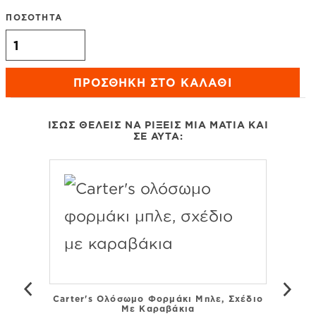
ΠΟΣΟΤΗΤΑ
Carter's κοντομάνικο μπλουζάκι πόλο μπλε, σχέδιο
άγκυρες ποσότητα
ΠΡΟΣΘΉΚΗ ΣΤΟ ΚΑΛΆΘΙ
ΊΣΩΣ ΘΈΛΕΙΣ ΝΑ ΡΊΞΕΙΣ ΜΙΑ ΜΑΤΙΆ ΚΑΙ
ΣΕ ΑΥΤΆ:
Carter's Ολόσωμο Φορμάκι Μπλε, Σχέδιο
Ca
Με Καραβάκια