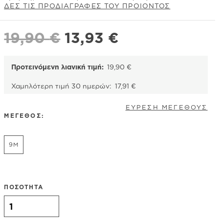
ΔΕΣ ΤΙΣ ΠΡΟΔΙΑΓΡΑΦΕΣ ΤΟΥ ΠΡΟΙΟΝΤΟΣ
Original
Η
19,90
€
13,93
€
price
τρέχουσα
was:
τιμή
Προτεινόμενη λιανική τιμή:
19,90
€
19,90 €.
είναι:
Χαμηλότερη τιμή 30 ημερών:
17,91
€
13,93 €.
ΕΥΡΕΣΗ ΜΕΓΕΘΟΥΣ
ΜΕΓΕΘΟΣ:
9M
ΠΟΣΟΤΗΤΑ
Carter's ολόσωμο φορμάκι, σχέδιο πυροσβεστικά οχήματα,
κρεμ ποσότητα