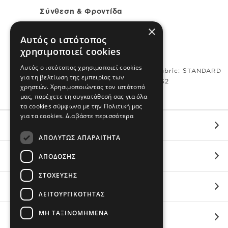
Σύνθεση & Φροντίδα
×
100% Βαμβάκι Ιντερλόκ
Αυτός ο ιστότοπος
Εισαγωγής
χρησιμοποιεί cookies
Πλένεται στο πλυντήριο
Αυτός ο ιστότοπος χρησιμοποιεί cookies
Made from certified Oeko-Tex fabric: STANDARD
για τη βελτίωση της εμπειρίας των
100 by OEKO-TEX®20.HUS.39362
χρηστών. Χρησιμοποιώντας τον ιστότοπό
μας, παρέχετε τη συγκατάθεσή σας για όλα
τα cookies σύμφωνα με την Πολιτική μας
για τα cookies.
Διαβάστε περισσότερα
ΕΞΥΠΗΡΕΤΗΣΗ
ΑΠΟΛΎΤΩΣ ΑΠΑΡΑΊΤΗΤΑ
ΟΙ ΑΓΟΡΕΣ ΣΟΥ
ΑΠΌΔΟΣΗΣ
ΣΤΌΧΕΥΣΗΣ
ΣΧΕΤΙΚΑ ΜΕ ΕΜΑΣ
ΛΕΙΤΟΥΡΓΙΚΌΤΗΤΑΣ
ΜΗ ΤΑΞΙΝΟΜΗΜΈΝΑ
BRANDS