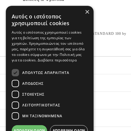
×
100% Βαμβάκι Ιντερλόκ
Αυτός ο ιστότοπος
Εισαγωγής
χρησιμοποιεί cookies
Πλένεται στο πλυντήριο
Αυτός ο ιστότοπος χρησιμοποιεί cookies
Made from certified Oeko-Tex fabric: STANDARD 100 by
για τη βελτίωση της εμπειρίας των
OEKO-TEX®20.HUS.39362
χρηστών. Χρησιμοποιώντας τον ιστότοπό
μας, παρέχετε τη συγκατάθεσή σας για όλα
τα cookies σύμφωνα με την Πολιτική μας
για τα cookies.
Διαβάστε περισσότερα
ΕΞΥΠΗΡΕΤΗΣΗ
ΑΠΟΛΎΤΩΣ ΑΠΑΡΑΊΤΗΤΑ
ΟΙ ΑΓΟΡΕΣ ΣΟΥ
ΑΠΌΔΟΣΗΣ
ΣΤΌΧΕΥΣΗΣ
ΣΧΕΤΙΚΑ ΜΕ ΕΜΑΣ
ΛΕΙΤΟΥΡΓΙΚΌΤΗΤΑΣ
ΜΗ ΤΑΞΙΝΟΜΗΜΈΝΑ
BRANDS
ΑΠΟΔΟΧΉ ΌΛΩΝ
ΑΠΌΡΡΙΨΗ ΌΛΩΝ