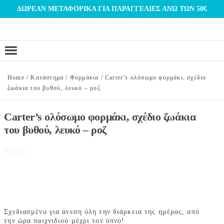
Μετάβαση
ΔΩΡΕΑΝ ΜΕΤΑΦΟΡΙΚΑ ΓΙΑ ΠΑΡΑΓΓΕΛΙΕΣ ΑΝΩ ΤΩΝ 50€
στο
περιεχόμενο
Home
/
Κατάστημα
/
Φορμάκια
/
Carter’s ολόσωμο φορμάκι, σχέδιο
ζωάκια του βυθού, λευκό – ροζ
Carter’s ολόσωμο φορμάκι, σχέδιο ζωάκια
του βυθού, λευκό – ροζ
Σχεδιασμένο για άνεση όλη την διάρκεια της ημέρας, από
την ώρα παιχνιδιού μέχρι τον ύπνο!