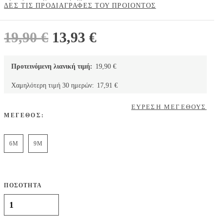
ΔΕΣ ΤΙΣ ΠΡΟΔΙΑΓΡΑΦΕΣ ΤΟΥ ΠΡΟΙΟΝΤΟΣ
Original
Η
19,90
€
13,93
€
price
τρέχουσα
was:
τιμή
Προτεινόμενη λιανική τιμή:
19,90
€
19,90 €.
είναι:
Χαμηλότερη τιμή 30 ημερών:
17,91
€
13,93 €.
ΕΥΡΕΣΗ ΜΕΓΕΘΟΥΣ
ΜΕΓΕΘΟΣ:
6M
9M
ΠΟΣΟΤΗΤΑ
Carter's ολόσωμο φορμάκι, σχέδιο ζωάκια του βυθού, λευκό - ροζ
ποσότητα