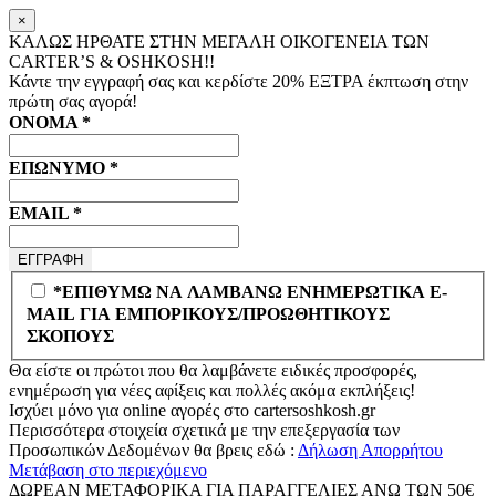
×
ΚΑΛΩΣ ΗΡΘΑΤΕ ΣΤΗΝ ΜΕΓΑΛΗ ΟΙΚΟΓΕΝΕΙΑ ΤΩΝ
CARTER’S & OSHKOSH!!
Κάντε την εγγραφή σας και κερδίστε
20% ΕΞΤΡΑ
έκπτωση στην
πρώτη σας αγορά!
ΟΝΟΜΑ
*
ΕΠΩΝΥΜΟ
*
EMAIL
*
*ΕΠΙΘΥΜΩ ΝΑ ΛΑΜΒΑΝΩ ΕΝΗΜΕΡΩΤΙΚΑ E-
MAIL ΓΙΑ ΕΜΠΟΡΙΚΟΥΣ/ΠΡΟΩΘΗΤΙΚΟΥΣ
ΣΚΟΠΟΥΣ
Θα είστε οι πρώτοι που θα λαμβάνετε ειδικές προσφορές,
ενημέρωση για νέες αφίξεις και πολλές ακόμα εκπλήξεις!
Ισχύει μόνο για online αγορές στο
cartersoshkosh.gr
Περισσότερα στοιχεία σχετικά με την επεξεργασία των
Προσωπικών Δεδομένων θα βρεις εδώ :
Δήλωση Απορρήτου
Μετάβαση στο περιεχόμενο
ΔΩΡΕΑΝ ΜΕΤΑΦΟΡΙΚΑ ΓΙΑ ΠΑΡΑΓΓΕΛΙΕΣ ΑΝΩ ΤΩΝ 50€