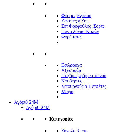
Φόρμες Εξόδου
Ζακέτες κ Σετ
Σετ Φουφούλες- Σορτς
Παντελόνια- Κολάν
Φορέματα
Εσώρουχα
Αξεσουάρ
Πιτζάμες-φόρμες ύπνου
Κουβέρτες
Μπουρνούζια-Πετσέτες
Μαγιό
Αγόρι
0-24Μ
Αγόρι
0-24Μ
Κατηγορίες
Σύνολα 3 τεμ.