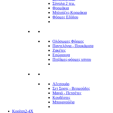
Σύνολα 2 τεμ.
Φορμάκια
Μπλούζες-Κορμάκια
Φόρμες Εξόδου
Ολόσωμες Φόρμες
Παντελόνια - Πουκάμισα
Ζακέτες
Εσώρουχα
Πιτζάμες-φόρμες υπνου
Αξεσουάρ
Σετ Σορτς - Βερμούδες
Μαγιό - Πετσέτες
Κουβέρτες
Μπουρνούζια
Κορίτσι
2-4Χ