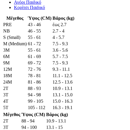
Αγόρι Παιδικό
Κορίτσι Παιδικό
Μέγεθος
Ύψος (CM)
Βάρος (kg)
PRE
43 - 46
έως 2.7
NB
46 - 55
2.7 - 4
S (Small)
55 - 61
4 - 5.7
M (Medium)
61 - 72
7.5 - 9.3
3M
55 - 61
3.6 - 5.6
6M
61 - 69
5.7 - 7.5
9M
69 - 72
7.5 - 9.3
12M
72 - 76
9.3 - 11.1
18M
78 - 81
11.1 - 12.5
24M
81 - 86
12.5 - 13.6
2T
88 - 93
10.9 - 13.1
3T
94 - 98
13.1 - 15.0
4T
99 - 105
15.0 - 16.3
5T
105 - 112
16.3 - 19.1
Μέγεθος
Ύψος (CM)
Βάρος (kg)
2T
88 - 94
10.9 - 13.1
3T
94 - 100
13.1 - 15