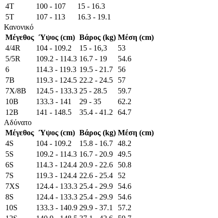
4T
100 - 107
15 - 16.3
5T
107 - 113
16.3 - 19.1
Κανονικό
Μέγεθος
Ύψος (cm)
Βάρος (kg)
Μέση (cm)
4/4R
104 - 109.2
15 - 16,3
53
5/5R
109.2 - 114.3
16.7 - 19
54.6
6
114.3 - 119.3
19.5 - 21.7
56
7B
119.3 - 124.5
22.2 - 24.5
57
7X/8B
124.5 - 133.3
25 - 28.5
59.7
10B
133.3 - 141
29 - 35
62.2
12B
141 - 148.5
35.4 - 41.2
64.7
Αδύνατο
Μέγεθος
Ύψος (cm)
Βάρος (kg)
Μέση (cm)
4S
104 - 109.2
15.8 - 16.7
48.2
5S
109.2 - 114.3
16.7 - 20.9
49.5
6S
114.3 - 124.4
20.9 - 22.6
50.8
7S
119.3 - 124.4
22.6 - 25.4
52
7XS
124.4 - 133.3
25.4 - 29.9
54.6
8S
124.4 - 133.3
25.4 - 29.9
54.6
10S
133.3 - 140.9
29.9 - 37.1
57.2