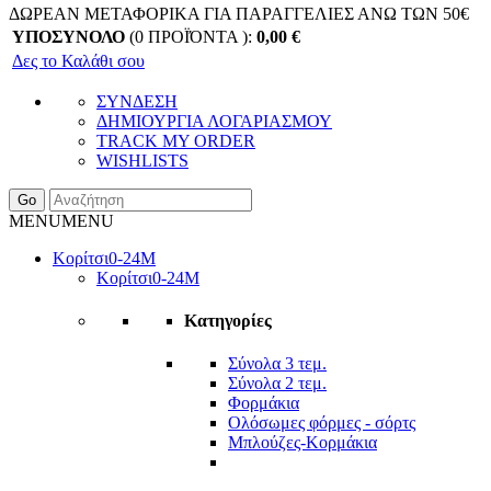
ΔΩΡΕΑΝ ΜΕΤΑΦΟΡΙΚΑ ΓΙΑ ΠΑΡΑΓΓΕΛΙΕΣ ΑΝΩ ΤΩΝ 50€
ΥΠΟΣΥΝΟΛΟ
(0 ΠΡΟΪΌΝΤΑ ):
0,00
€
Δες το Καλάθι σου
ΣΥΝΔΕΣΗ
ΔΗΜΙΟΥΡΓΙΑ ΛΟΓΑΡΙΑΣΜΟΥ
TRACK MY ORDER
WISHLISTS
Go
MENU
MENU
Κορίτσι
0-24Μ
Κορίτσι
0-24Μ
Κατηγορίες
Σύνολα 3 τεμ.
Σύνολα 2 τεμ.
Φορμάκια
Ολόσωμες φόρμες - σόρτς
Μπλούζες-Κορμάκια