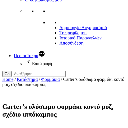
Δημιουργία Λογαριασμού
Το προφίλ μου
Ιστορικό Παραγγελιών
Αποσύνδεση
Περισσότερα
Επιστροφή
Go
Home
/
Κατάστημα
/
Φορμάκια
/
Carter’s ολόσωμο φορμάκι κοντό
ροζ, σχέδιο ιππόκαμπος
Carter’s ολόσωμο φορμάκι κοντό ροζ,
σχέδιο ιππόκαμπος