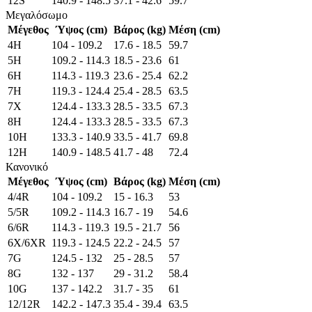
12S
140.9 - 148.5
37.1 - 42.6
59.7
Μεγαλόσωμο
Μέγεθος
Ύψος (cm)
Βάρος (kg)
Μέση (cm)
4H
104 - 109.2
17.6 - 18.5
59.7
5H
109.2 - 114.3
18.5 - 23.6
61
6H
114.3 - 119.3
23.6 - 25.4
62.2
7H
119.3 - 124.4
25.4 - 28.5
63.5
7X
124.4 - 133.3
28.5 - 33.5
67.3
8H
124.4 - 133.3
28.5 - 33.5
67.3
10H
133.3 - 140.9
33.5 - 41.7
69.8
12H
140.9 - 148.5
41.7 - 48
72.4
Κανονικό
Μέγεθος
Ύψος (cm)
Βάρος (kg)
Μέση (cm)
4/4R
104 - 109.2
15 - 16.3
53
5/5R
109.2 - 114.3
16.7 - 19
54.6
6/6R
114.3 - 119.3
19.5 - 21.7
56
6X/6XR
119.3 - 124.5
22.2 - 24.5
57
7G
124.5 - 132
25 - 28.5
57
8G
132 - 137
29 - 31.2
58.4
10G
137 - 142.2
31.7 - 35
61
12/12R
142.2 - 147.3
35.4 - 39.4
63.5