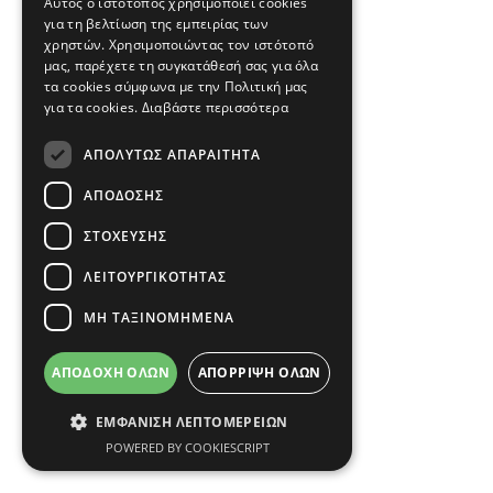
Αυτός ο ιστότοπος χρησιμοποιεί cookies
για τη βελτίωση της εμπειρίας των
χρηστών. Χρησιμοποιώντας τον ιστότοπό
μας, παρέχετε τη συγκατάθεσή σας για όλα
τα cookies σύμφωνα με την Πολιτική μας
για τα cookies.
Διαβάστε περισσότερα
ΑΠΟΛΎΤΩΣ ΑΠΑΡΑΊΤΗΤΑ
ΑΠΌΔΟΣΗΣ
ΣΤΌΧΕΥΣΗΣ
ΛΕΙΤΟΥΡΓΙΚΌΤΗΤΑΣ
ΜΗ ΤΑΞΙΝΟΜΗΜΈΝΑ
ΑΠΟΔΟΧΉ ΌΛΩΝ
ΑΠΌΡΡΙΨΗ ΌΛΩΝ
ΕΜΦΆΝΙΣΗ ΛΕΠΤΟΜΕΡΕΙΏΝ
POWERED BY COOKIESCRIPT