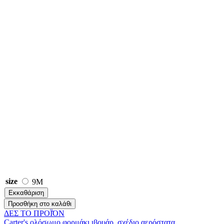
size
9M
Εκκαθάριση
Προσθήκη στο καλάθι
ΔΕΣ ΤO ΠΡΟΪΌΝ
Carter's ολόσωμο φορμάκι ιβουάρ, σχέδιο αερόστατα