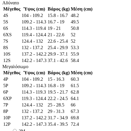
Αδύνατο
Μέγεθος
Ύψος (cm)
Βάρος (kg)
Μέση (cm)
4S
104 - 109.2
15.8 - 16.7
48.2
5S
109.2 - 114.3
16.7 - 19
49.5
6S
114.3 - 119.4
19 - 21
50.8
6XS
119.4 - 124.4
21 - 22.6
52
7S
124.4 - 132
22.6 - 25.4
52
8S
132 - 137.2
25.4 - 29.9
53.3
10S
137.2 - 142.2
29.9 - 37.1
55.9
12S
142.2 - 147.3
37.1 - 42.6
58.4
Μεγαλόσωμο
Μέγεθος
Ύψος (cm)
Βάρος (kg)
Μέση (cm)
4P
104 - 109.2
15 - 16.3
60.3
5P
109.2 - 114.3
16.8 - 19
61.5
6P
114.3 - 119.3
19.5 - 21.7
62.8
6XP
119.3 - 124.4
22.2 - 24.5
64.1
7P
124.4 - 132
25 - 28.5
66
8P
132 - 137.2
29 - 31.3
67.3
10P
137.2 - 142.2
31.7 - 34.9
69.8
12P
142.2 - 147.3
35.4 - 39.5
72.4