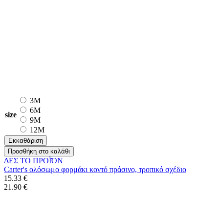
3M
6M
size
9M
12M
Εκκαθάριση
Προσθήκη στο καλάθι
ΔΕΣ ΤO ΠΡΟΪΌΝ
Carter's ολόσωμο φορμάκι κοντό πράσινο, τροπικό σχέδιο
15.33 €
21.90 €