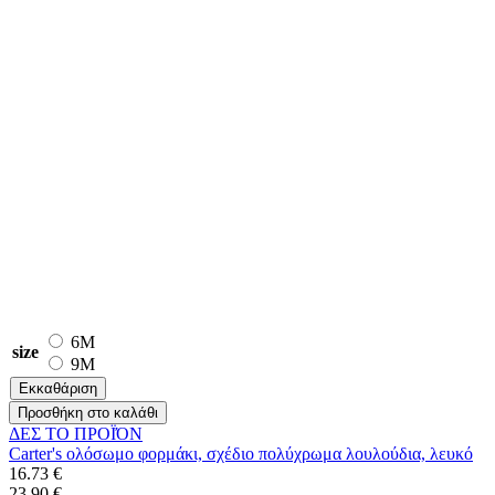
6M
size
9M
Εκκαθάριση
Προσθήκη στο καλάθι
ΔΕΣ ΤO ΠΡΟΪΌΝ
Carter's ολόσωμο φορμάκι, σχέδιο πολύχρωμα λουλούδια, λευκό
16.73 €
23.90 €