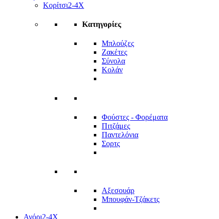
Κορίτσι
2-4Χ
Κατηγορίες
Μπλούζες
Ζακέτες
Σύνολα
Κολάν
Φούστες - Φορέματα
Πιτζάμες
Παντελόνια
Σορτς
Αξεσουάρ
Μπουφάν-Τζάκετς
Αγόρι
2-4Χ