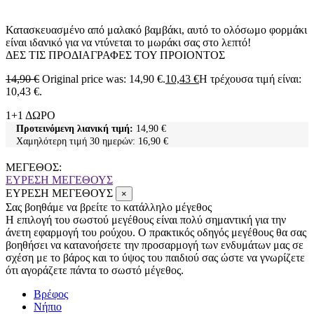
Κατασκευασμένο από μαλακό βαμβάκι, αυτό το ολόσωμο φορμάκι
είναι ιδανικό για να ντύνεται το μωράκι σας στο λεπτό!
ΔΕΣ ΤΙΣ ΠΡΟΔΙΑΓΡΑΦΕΣ ΤΟΥ ΠΡΟΙΟΝΤΟΣ
14,90
€
Original price was: 14,90 €.
10,43
€
Η τρέχουσα τιμή είναι:
10,43 €.
1+1 ΔΩΡΟ
Προτεινόμενη λιανική τιμή:
14,90
€
Χαμηλότερη τιμή 30 ημερών:
16,90
€
ΜΕΓΕΘΟΣ:
ΕΥΡΕΣΗ ΜΕΓΕΘΟΥΣ
ΕΥΡΕΣΗ ΜΕΓΕΘΟΥΣ
×
Σας βοηθάμε να βρείτε το κατάλληλο μέγεθος
Η επιλογή του σωστού μεγέθους είναι πολύ σημαντική για την
άνετη εφαρμογή του ρούχου. Ο πρακτικός οδηγός μεγέθους θα σας
βοηθήσει να κατανοήσετε την προσαρμογή των ενδυμάτων μας σε
σχέση με το βάρος και το ύψος του παιδιού σας ώστε να γνωρίζετε
ότι αγοράζετε πάντα το σωστό μέγεθος.
Βρέφος
Νήπιο