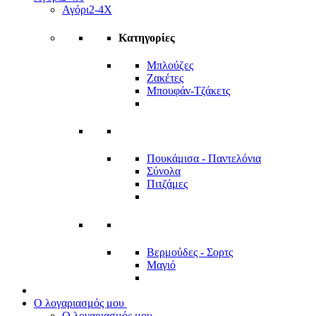
Αγόρι
2-4Χ
Κατηγορίες
Μπλούζες
Ζακέτες
Μπουφάν-Τζάκετς
Πουκάμισα - Παντελόνια
Σύνολα
Πιτζάμες
Βερμούδες - Σορτς
Μαγιό
Ο λογαριασμός μου
Ο λογαριασμός μου